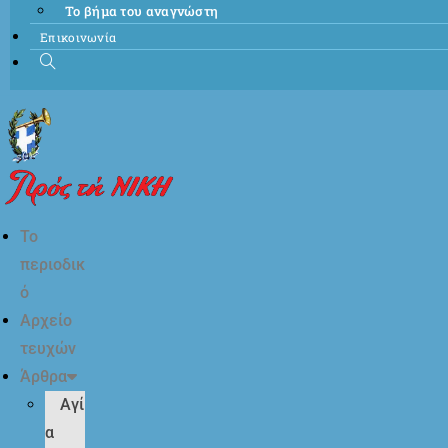
Το βήμα του αναγνώστη
Επικοινωνία
Το
περιοδικ
ό
Αρχείο
τευχών
Άρθρα
Αγί
α