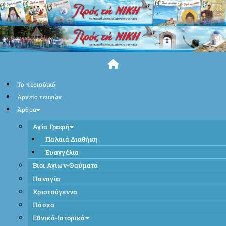
Skip
to
content
Το περιοδικό
Αρχείο τευχών
Άρθρα
Αγία Γραφή
Παλαιά Διαθήκη
Ευαγγέλια
Βίοι Αγίων-Θαύματα
Παναγία
Χριστούγεννα
Πάσχα
Εθνικά-Ιστορικά