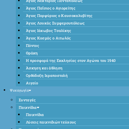
Άγιος Νεκτάριος Πενταπόλεως
Άγιος Παΐσιος ο Αγιορείτης
Άγιος Πορφύριος ο Καυσοκαλυβίτης
Άγιος Λουκάς Συμφερουπόλεως
Άγιος Ιάκωβος Τσαλίκης
Άγιος Κοσμάς ο Αιτωλός
Πόντος
Θράκη
Η προσφορά της Εκκλησίας στον Αγώνα του 1940
Άσκηση και άθληση
Ορθόδοξη Ιεραποστολή
Αιγαίο
Ψυχαγωγία
Συνταγές
Παιχνίδια
Παιχνίδια
Λύσεις παιχνιδιών τεύχους