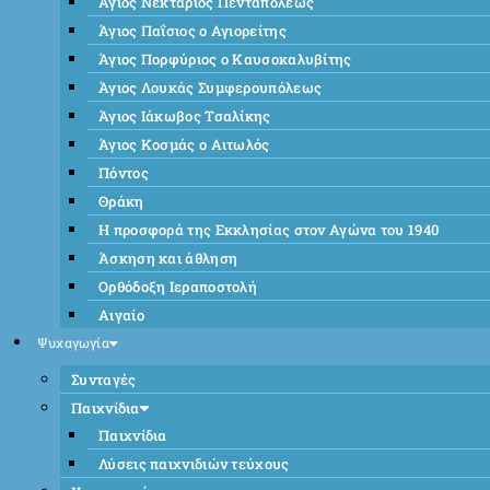
Άγιος Νεκτάριος Πενταπόλεως
Άγιος Παΐσιος ο Αγιορείτης
Άγιος Πορφύριος ο Καυσοκαλυβίτης
Άγιος Λουκάς Συμφερουπόλεως
Άγιος Ιάκωβος Τσαλίκης
Άγιος Κοσμάς ο Αιτωλός
Πόντος
Θράκη
Η προσφορά της Εκκλησίας στον Αγώνα του 1940
Άσκηση και άθληση
Ορθόδοξη Ιεραποστολή
Αιγαίο
Ψυχαγωγία
Συνταγές
Παιχνίδια
Παιχνίδια
Λύσεις παιχνιδιών τεύχους