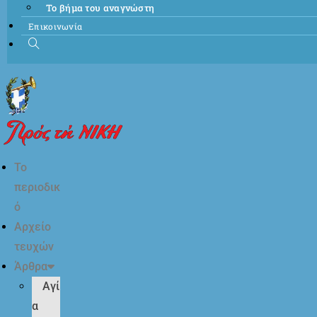
Το βήμα του αναγνώστη
Επικοινωνία
Το
περιοδικ
ό
Αρχείο
τευχών
Άρθρα
Αγί
α