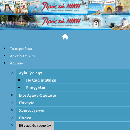
Skip
to
content
Το περιοδικό
Αρχείο τευχών
Άρθρα
Αγία Γραφή
Παλαιά Διαθήκη
Ευαγγέλια
Βίοι Αγίων-Θαύματα
Παναγία
Χριστούγεννα
Πάσχα
Εθνικά-Ιστορικά