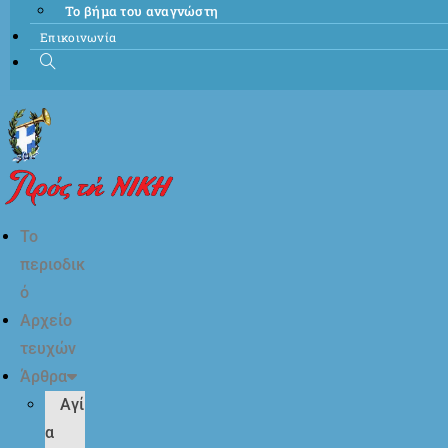
Το βήμα του αναγνώστη
Επικοινωνία
Το
περιοδικ
ό
Αρχείο
τευχών
Άρθρα
Αγί
α