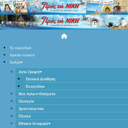
Skip
to
content
Το περιοδικό
Αρχείο τευχών
Άρθρα
Αγία Γραφή
Παλαιά Διαθήκη
Ευαγγέλια
Βίοι Αγίων-Θαύματα
Παναγία
Χριστούγεννα
Πάσχα
Εθνικά-Ιστορικά