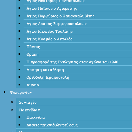
Άγιος Νεκτάριος Πενταπόλεως
Άγιος Παΐσιος ο Αγιορείτης
Άγιος Πορφύριος ο Καυσοκαλυβίτης
Άγιος Λουκάς Συμφερουπόλεως
Άγιος Ιάκωβος Τσαλίκης
Άγιος Κοσμάς ο Αιτωλός
Πόντος
Θράκη
Η προσφορά της Εκκλησίας στον Αγώνα του 1940
Άσκηση και άθληση
Ορθόδοξη Ιεραποστολή
Αιγαίο
Ψυχαγωγία
Συνταγές
Παιχνίδια
Παιχνίδια
Λύσεις παιχνιδιών τεύχους