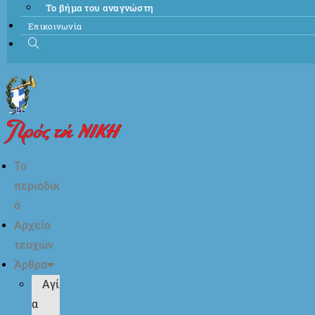
Το βήμα του αναγνώστη
Επικοινωνία
Το
περιοδικ
ό
Αρχείο
τευχών
Άρθρα
Αγί
α