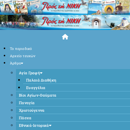
Skip
to
content
Το περιοδικό
Αρχείο τευχών
Άρθρα
Αγία Γραφή
Παλαιά Διαθήκη
Ευαγγέλια
Βίοι Αγίων-Θαύματα
Παναγία
Χριστούγεννα
Πάσχα
Εθνικά-Ιστορικά