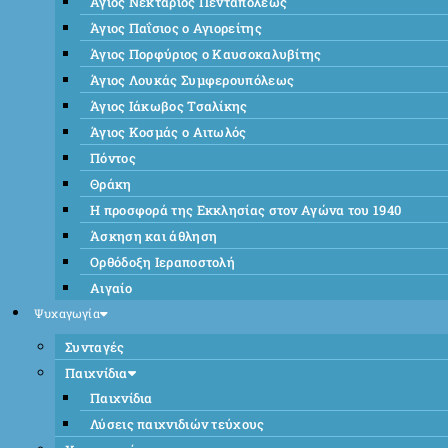
Άγιος Νεκτάριος Πενταπόλεως
Άγιος Παΐσιος ο Αγιορείτης
Άγιος Πορφύριος ο Καυσοκαλυβίτης
Άγιος Λουκάς Συμφερουπόλεως
Άγιος Ιάκωβος Τσαλίκης
Άγιος Κοσμάς ο Αιτωλός
Πόντος
Θράκη
Η προσφορά της Εκκλησίας στον Αγώνα του 1940
Άσκηση και άθληση
Ορθόδοξη Ιεραποστολή
Αιγαίο
Ψυχαγωγία
Συνταγές
Παιχνίδια
Παιχνίδια
Λύσεις παιχνιδιών τεύχους