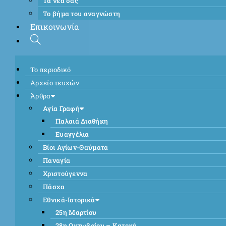
Τα νέα σας
Το βήμα του αναγνώστη
Επικοινωνία
Το περιοδικό
Αρχείο τευχών
Άρθρα
Αγία Γραφή
Παλαιά Διαθήκη
Ευαγγέλια
Βίοι Αγίων-Θαύματα
Παναγία
Χριστούγεννα
Πάσχα
Εθνικά-Ιστορικά
25η Μαρτίου
28η Οκτωβρίου – Κατοχή