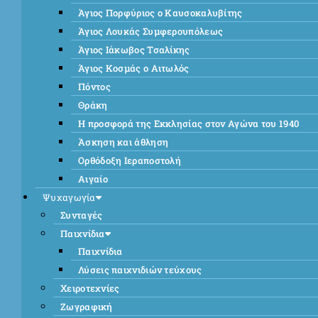
Άγιος Πορφύριος ο Καυσοκαλυβίτης
Άγιος Λουκάς Συμφερουπόλεως
Άγιος Ιάκωβος Τσαλίκης
Άγιος Κοσμάς ο Αιτωλός
Πόντος
Θράκη
Η προσφορά της Εκκλησίας στον Αγώνα του 1940
Άσκηση και άθληση
Ορθόδοξη Ιεραποστολή
Αιγαίο
Ψυχαγωγία
Συνταγές
Παιχνίδια
Παιχνίδια
Λύσεις παιχνιδιών τεύχους
Χειροτεχνίες
Ζωγραφική