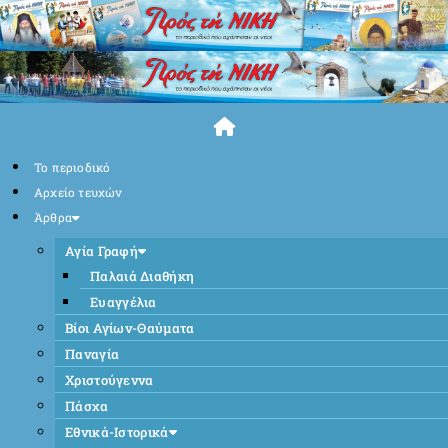
Skip
to
content
Το περιοδικό
Αρχείο τευχών
Άρθρα
Αγία Γραφή
Παλαιά Διαθήκη
Ευαγγέλια
Βίοι Αγίων-Θαύματα
Παναγία
Χριστούγεννα
Πάσχα
Εθνικά-Ιστορικά