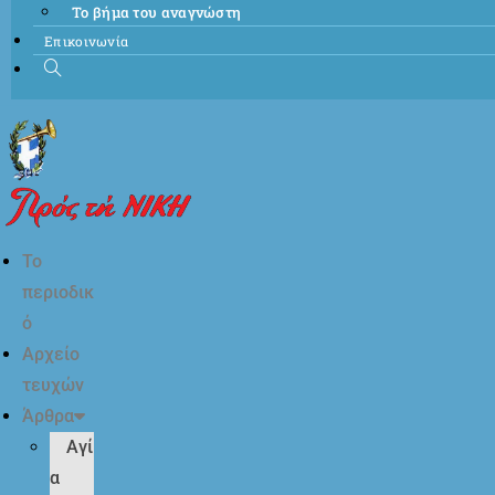
Το βήμα του αναγνώστη
Επικοινωνία
Το
περιοδικ
ό
Αρχείο
τευχών
Άρθρα
Αγί
α