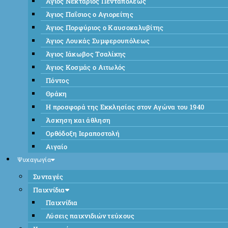
Άγιος Νεκτάριος Πενταπόλεως
Άγιος Παΐσιος ο Αγιορείτης
Άγιος Πορφύριος ο Καυσοκαλυβίτης
Άγιος Λουκάς Συμφερουπόλεως
Άγιος Ιάκωβος Τσαλίκης
Άγιος Κοσμάς ο Αιτωλός
Πόντος
Θράκη
Η προσφορά της Εκκλησίας στον Αγώνα του 1940
Άσκηση και άθληση
Ορθόδοξη Ιεραποστολή
Αιγαίο
Ψυχαγωγία
Συνταγές
Παιχνίδια
Παιχνίδια
Λύσεις παιχνιδιών τεύχους