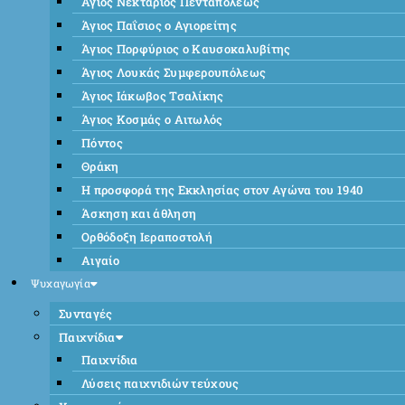
Άγιος Νεκτάριος Πενταπόλεως
Άγιος Παΐσιος ο Αγιορείτης
Άγιος Πορφύριος ο Καυσοκαλυβίτης
Άγιος Λουκάς Συμφερουπόλεως
Άγιος Ιάκωβος Τσαλίκης
Άγιος Κοσμάς ο Αιτωλός
Πόντος
Θράκη
Η προσφορά της Εκκλησίας στον Αγώνα του 1940
Άσκηση και άθληση
Ορθόδοξη Ιεραποστολή
Αιγαίο
Ψυχαγωγία
Συνταγές
Παιχνίδια
Παιχνίδια
Λύσεις παιχνιδιών τεύχους