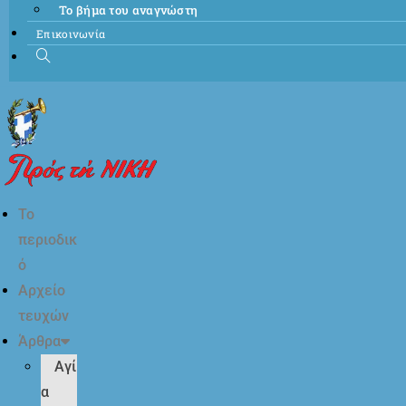
Το βήμα του αναγνώστη
Επικοινωνία
Το
περιοδικ
ό
Αρχείο
τευχών
Άρθρα
Αγί
α