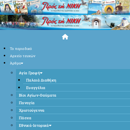
Skip
to
content
Το περιοδικό
Αρχείο τευχών
Άρθρα
Αγία Γραφή
Παλαιά Διαθήκη
Ευαγγέλια
Βίοι Αγίων-Θαύματα
Παναγία
Χριστούγεννα
Πάσχα
Εθνικά-Ιστορικά