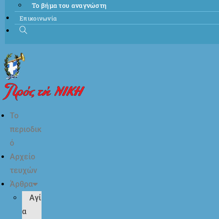
Το βήμα του αναγνώστη
Επικοινωνία
Το
περιοδικ
ό
Αρχείο
τευχών
Άρθρα
Αγί
α