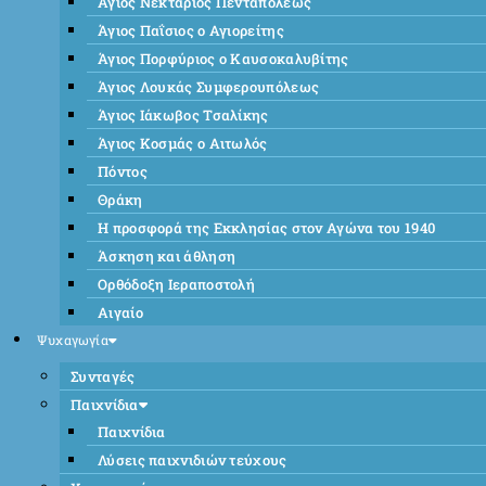
Άγιος Νεκτάριος Πενταπόλεως
Άγιος Παΐσιος ο Αγιορείτης
Άγιος Πορφύριος ο Καυσοκαλυβίτης
Άγιος Λουκάς Συμφερουπόλεως
Άγιος Ιάκωβος Τσαλίκης
Άγιος Κοσμάς ο Αιτωλός
Πόντος
Θράκη
Η προσφορά της Εκκλησίας στον Αγώνα του 1940
Άσκηση και άθληση
Ορθόδοξη Ιεραποστολή
Αιγαίο
Ψυχαγωγία
Συνταγές
Παιχνίδια
Παιχνίδια
Λύσεις παιχνιδιών τεύχους