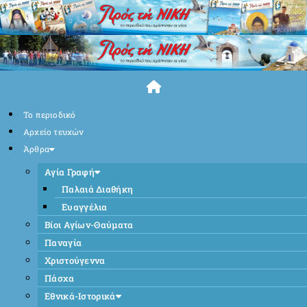
Skip
to
content
Το περιοδικό
Αρχείο τευχών
Άρθρα
Αγία Γραφή
Παλαιά Διαθήκη
Ευαγγέλια
Βίοι Αγίων-Θαύματα
Παναγία
Χριστούγεννα
Πάσχα
Εθνικά-Ιστορικά