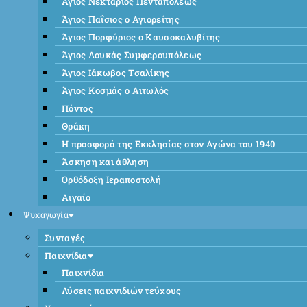
Άγιος Νεκτάριος Πενταπόλεως
Άγιος Παΐσιος ο Αγιορείτης
Άγιος Πορφύριος ο Καυσοκαλυβίτης
Άγιος Λουκάς Συμφερουπόλεως
Άγιος Ιάκωβος Τσαλίκης
Άγιος Κοσμάς ο Αιτωλός
Πόντος
Θράκη
Η προσφορά της Εκκλησίας στον Αγώνα του 1940
Άσκηση και άθληση
Ορθόδοξη Ιεραποστολή
Αιγαίο
Ψυχαγωγία
Συνταγές
Παιχνίδια
Παιχνίδια
Λύσεις παιχνιδιών τεύχους