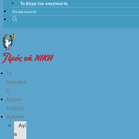
Το βήμα του αναγνώστη
Επικοινωνία
Το
περιοδικ
ό
Αρχείο
τευχών
Άρθρα
Αγί
α