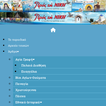
Skip
to
content
Το περιοδικό
Αρχείο τευχών
Άρθρα
Αγία Γραφή
Παλαιά Διαθήκη
Ευαγγέλια
Βίοι Αγίων-Θαύματα
Παναγία
Χριστούγεννα
Πάσχα
Εθνικά-Ιστορικά