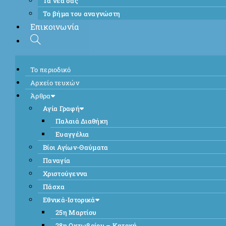
Τα νέα σας
Το βήμα του αναγνώστη
Επικοινωνία
Το περιοδικό
Αρχείο τευχών
Άρθρα
Αγία Γραφή
Παλαιά Διαθήκη
Ευαγγέλια
Βίοι Αγίων-Θαύματα
Παναγία
Χριστούγεννα
Πάσχα
Εθνικά-Ιστορικά
25η Μαρτίου
28η Οκτωβρίου – Κατοχή