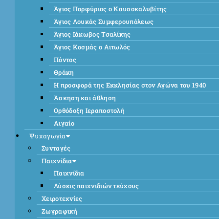
Άγιος Πορφύριος ο Καυσοκαλυβίτης
Άγιος Λουκάς Συμφερουπόλεως
Άγιος Ιάκωβος Τσαλίκης
Άγιος Κοσμάς ο Αιτωλός
Πόντος
Θράκη
Η προσφορά της Εκκλησίας στον Αγώνα του 1940
Άσκηση και άθληση
Ορθόδοξη Ιεραποστολή
Αιγαίο
Ψυχαγωγία
Συνταγές
Παιχνίδια
Παιχνίδια
Λύσεις παιχνιδιών τεύχους
Χειροτεχνίες
Ζωγραφική