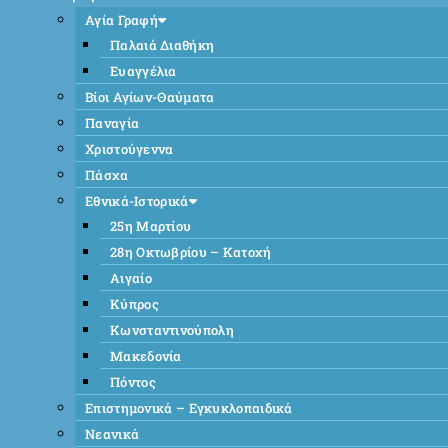
Αγία Γραφή
Παλαιά Διαθήκη
Ευαγγέλια
Βίοι Αγίων-Θαύματα
Παναγία
Χριστούγεννα
Πάσχα
Εθνικά-Ιστορικά
25η Μαρτίου
28η Οκτωβρίου – Κατοχή
Αιγαίο
Κύπρος
Κωνσταντινούπολη
Μακεδονία
Πόντος
Επιστημονικά – Εγκυκλοπαιδικά
Νεανικά