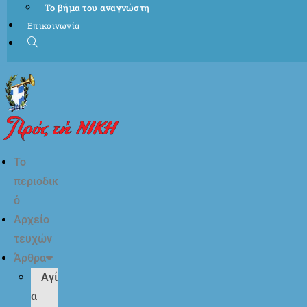
Το βήμα του αναγνώστη
Επικοινωνία
Το
περιοδικ
ό
Αρχείο
τευχών
Άρθρα
Αγί
α