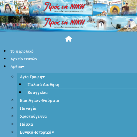
Skip
to
content
Το περιοδικό
Αρχείο τευχών
Άρθρα
Αγία Γραφή
Παλαιά Διαθήκη
Ευαγγέλια
Βίοι Αγίων-Θαύματα
Παναγία
Χριστούγεννα
Πάσχα
Εθνικά-Ιστορικά