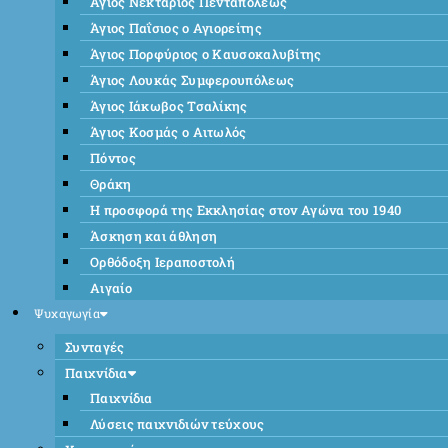
Άγιος Νεκτάριος Πενταπόλεως
Άγιος Παΐσιος ο Αγιορείτης
Άγιος Πορφύριος ο Καυσοκαλυβίτης
Άγιος Λουκάς Συμφερουπόλεως
Άγιος Ιάκωβος Τσαλίκης
Άγιος Κοσμάς ο Αιτωλός
Πόντος
Θράκη
Η προσφορά της Εκκλησίας στον Αγώνα του 1940
Άσκηση και άθληση
Ορθόδοξη Ιεραποστολή
Αιγαίο
Ψυχαγωγία
Συνταγές
Παιχνίδια
Παιχνίδια
Λύσεις παιχνιδιών τεύχους