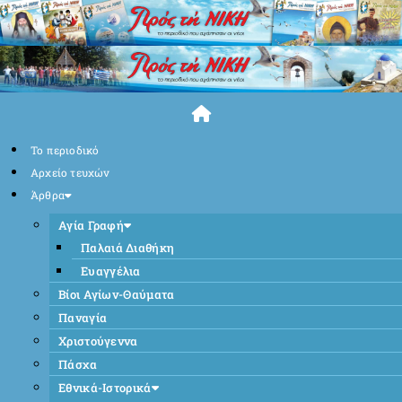
Skip
to
content
Το περιοδικό
Αρχείο τευχών
Άρθρα
Αγία Γραφή
Παλαιά Διαθήκη
Ευαγγέλια
Βίοι Αγίων-Θαύματα
Παναγία
Χριστούγεννα
Πάσχα
Εθνικά-Ιστορικά