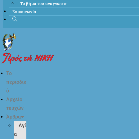
Το βήμα του αναγνώστη
Επικοινωνία
Το
περιοδικ
ό
Αρχείο
τευχών
Άρθρα
Αγί
α