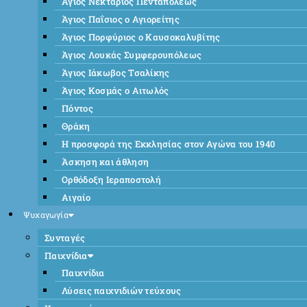
Άγιος Νεκτάριος Πενταπόλεως
Άγιος Παΐσιος ο Αγιορείτης
Άγιος Πορφύριος ο Καυσοκαλυβίτης
Άγιος Λουκάς Συμφερουπόλεως
Άγιος Ιάκωβος Τσαλίκης
Άγιος Κοσμάς ο Αιτωλός
Πόντος
Θράκη
Η προσφορά της Εκκλησίας στον Αγώνα του 1940
Άσκηση και άθληση
Ορθόδοξη Ιεραποστολή
Αιγαίο
Ψυχαγωγία
Συνταγές
Παιχνίδια
Παιχνίδια
Λύσεις παιχνιδιών τεύχους