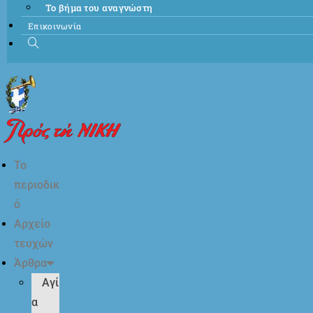
Το βήμα του αναγνώστη
Επικοινωνία
Το
περιοδικ
ό
Αρχείο
τευχών
Άρθρα
Αγί
α