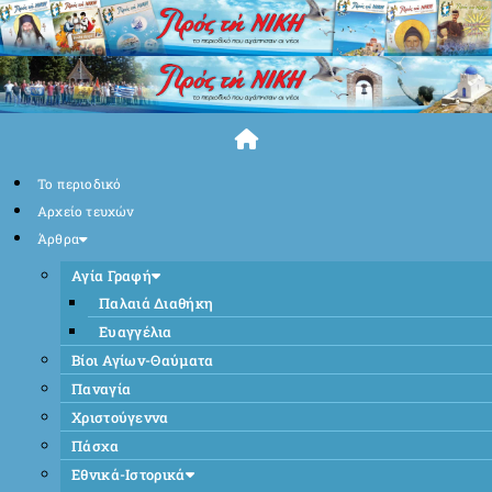
Skip
to
content
Το περιοδικό
Αρχείο τευχών
Άρθρα
Αγία Γραφή
Παλαιά Διαθήκη
Ευαγγέλια
Βίοι Αγίων-Θαύματα
Παναγία
Χριστούγεννα
Πάσχα
Εθνικά-Ιστορικά