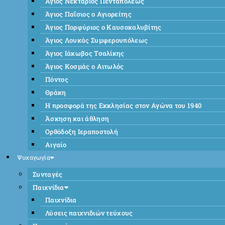
Άγιος Νεκτάριος Πενταπόλεως
Άγιος Παΐσιος ο Αγιορείτης
Άγιος Πορφύριος ο Καυσοκαλυβίτης
Άγιος Λουκάς Συμφερουπόλεως
Άγιος Ιάκωβος Τσαλίκης
Άγιος Κοσμάς ο Αιτωλός
Πόντος
Θράκη
Η προσφορά της Εκκλησίας στον Αγώνα του 1940
Άσκηση και άθληση
Ορθόδοξη Ιεραποστολή
Αιγαίο
Ψυχαγωγία
Συνταγές
Παιχνίδια
Παιχνίδια
Λύσεις παιχνιδιών τεύχους