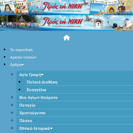
Skip
to
content
Το περιοδικό
Αρχείο τευχών
Άρθρα
Αγία Γραφή
Παλαιά Διαθήκη
Ευαγγέλια
Βίοι Αγίων-Θαύματα
Παναγία
Χριστούγεννα
Πάσχα
Εθνικά-Ιστορικά