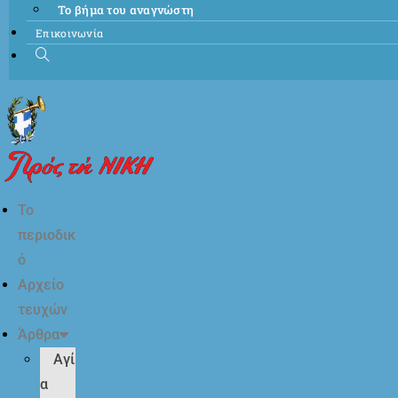
Το βήμα του αναγνώστη
Επικοινωνία
Το
περιοδικ
ό
Αρχείο
τευχών
Άρθρα
Αγί
α