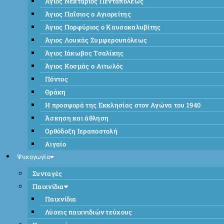
Άγιος Νεκτάριος Πενταπόλεως
Άγιος Παΐσιος ο Αγιορείτης
Άγιος Πορφύριος ο Καυσοκαλυβίτης
Άγιος Λουκάς Συμφερουπόλεως
Άγιος Ιάκωβος Τσαλίκης
Άγιος Κοσμάς ο Αιτωλός
Πόντος
Θράκη
Η προσφορά της Εκκλησίας στον Αγώνα του 1940
Άσκηση και άθληση
Ορθόδοξη Ιεραποστολή
Αιγαίο
Ψυχαγωγία
Συνταγές
Παιχνίδια
Παιχνίδια
Λύσεις παιχνιδιών τεύχους