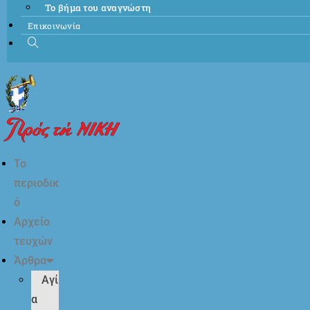
Το βήμα του αναγνώστη
Επικοινωνία
Το
περιοδικ
ό
Αρχείο
τευχών
Άρθρα
Αγί
α