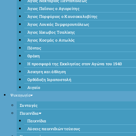
Άγιος Νεκτάριος Πενταπόλεως
Άγιος Παΐσιος ο Αγιορείτης
Άγιος Πορφύριος ο Καυσοκαλυβίτης
Άγιος Λουκάς Συμφερουπόλεως
Άγιος Ιάκωβος Τσαλίκης
Άγιος Κοσμάς ο Αιτωλός
Πόντος
Θράκη
Η προσφορά της Εκκλησίας στον Αγώνα του 1940
Άσκηση και άθληση
Ορθόδοξη Ιεραποστολή
Αιγαίο
Ψυχαγωγία
Συνταγές
Παιχνίδια
Παιχνίδια
Λύσεις παιχνιδιών τεύχους