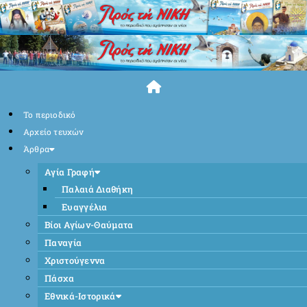
Skip
to
content
Το περιοδικό
Αρχείο τευχών
Άρθρα
Αγία Γραφή
Παλαιά Διαθήκη
Ευαγγέλια
Βίοι Αγίων-Θαύματα
Παναγία
Χριστούγεννα
Πάσχα
Εθνικά-Ιστορικά