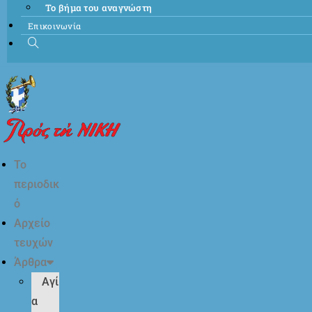
Το βήμα του αναγνώστη
Επικοινωνία
Το
περιοδικ
ό
Αρχείο
τευχών
Άρθρα
Αγί
α