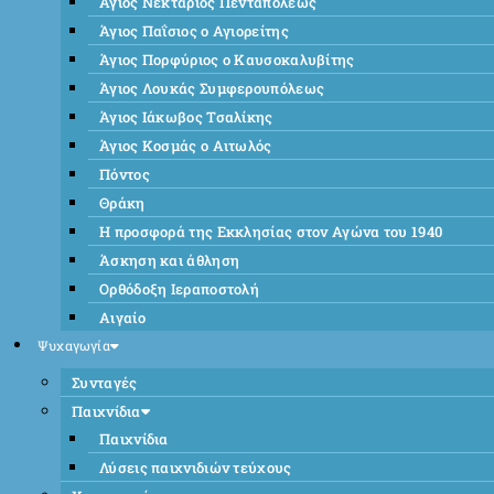
Άγιος Νεκτάριος Πενταπόλεως
Άγιος Παΐσιος ο Αγιορείτης
Άγιος Πορφύριος ο Καυσοκαλυβίτης
Άγιος Λουκάς Συμφερουπόλεως
Άγιος Ιάκωβος Τσαλίκης
Άγιος Κοσμάς ο Αιτωλός
Πόντος
Θράκη
Η προσφορά της Εκκλησίας στον Αγώνα του 1940
Άσκηση και άθληση
Ορθόδοξη Ιεραποστολή
Αιγαίο
Ψυχαγωγία
Συνταγές
Παιχνίδια
Παιχνίδια
Λύσεις παιχνιδιών τεύχους