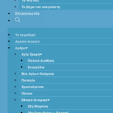
Τα νέα σας
Το βήμα του αναγνώστη
Επικοινωνία
Το περιοδικό
Αρχείο τευχών
Άρθρα
Αγία Γραφή
Παλαιά Διαθήκη
Ευαγγέλια
Βίοι Αγίων-Θαύματα
Παναγία
Χριστούγεννα
Πάσχα
Εθνικά-Ιστορικά
25η Μαρτίου
28η Οκτωβρίου – Κατοχή