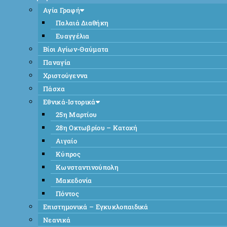
Αγία Γραφή
Παλαιά Διαθήκη
Ευαγγέλια
Βίοι Αγίων-Θαύματα
Παναγία
Χριστούγεννα
Πάσχα
Εθνικά-Ιστορικά
25η Μαρτίου
28η Οκτωβρίου – Κατοχή
Αιγαίο
Κύπρος
Κωνσταντινούπολη
Μακεδονία
Πόντος
Επιστημονικά – Εγκυκλοπαιδικά
Νεανικά