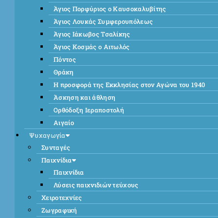
Άγιος Πορφύριος ο Καυσοκαλυβίτης
Άγιος Λουκάς Συμφερουπόλεως
Άγιος Ιάκωβος Τσαλίκης
Άγιος Κοσμάς ο Αιτωλός
Πόντος
Θράκη
Η προσφορά της Εκκλησίας στον Αγώνα του 1940
Άσκηση και άθληση
Ορθόδοξη Ιεραποστολή
Αιγαίο
Ψυχαγωγία
Συνταγές
Παιχνίδια
Παιχνίδια
Λύσεις παιχνιδιών τεύχους
Χειροτεχνίες
Ζωγραφική