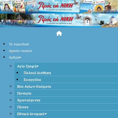
Skip
to
content
Το περιοδικό
Αρχείο τευχών
Άρθρα
Αγία Γραφή
Παλαιά Διαθήκη
Ευαγγέλια
Βίοι Αγίων-Θαύματα
Παναγία
Χριστούγεννα
Πάσχα
Εθνικά-Ιστορικά