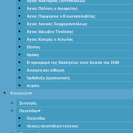
Άγιος Νεκτάριος Πενταπόλεως
Άγιος Παΐσιος ο Αγιορείτης
Άγιος Πορφύριος ο Καυσοκαλυβίτης
Άγιος Λουκάς Συμφερουπόλεως
Άγιος Ιάκωβος Τσαλίκης
Άγιος Κοσμάς ο Αιτωλός
Πόντος
Θράκη
Η προσφορά της Εκκλησίας στον Αγώνα του 1940
Άσκηση και άθληση
Ορθόδοξη Ιεραποστολή
Αιγαίο
Ψυχαγωγία
Συνταγές
Παιχνίδια
Παιχνίδια
Λύσεις παιχνιδιών τεύχους