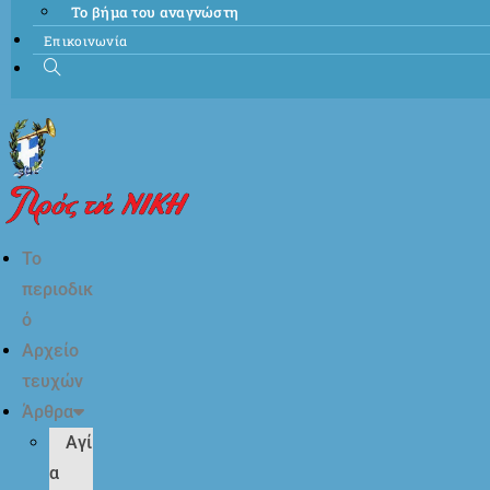
Το βήμα του αναγνώστη
Επικοινωνία
Το
περιοδικ
ό
Αρχείο
τευχών
Άρθρα
Αγί
α