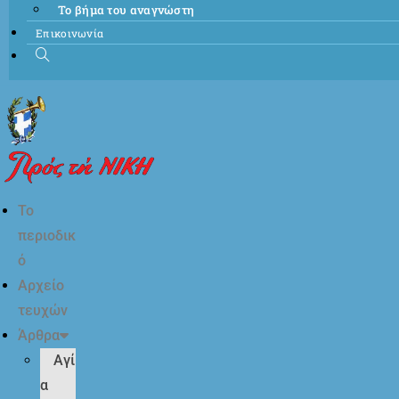
Το βήμα του αναγνώστη
Επικοινωνία
Το
περιοδικ
ό
Αρχείο
τευχών
Άρθρα
Αγί
α