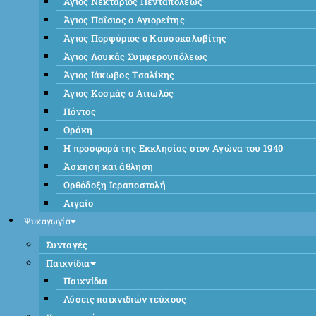
Άγιος Νεκτάριος Πενταπόλεως
Άγιος Παΐσιος ο Αγιορείτης
Άγιος Πορφύριος ο Καυσοκαλυβίτης
Άγιος Λουκάς Συμφερουπόλεως
Άγιος Ιάκωβος Τσαλίκης
Άγιος Κοσμάς ο Αιτωλός
Πόντος
Θράκη
Η προσφορά της Εκκλησίας στον Αγώνα του 1940
Άσκηση και άθληση
Ορθόδοξη Ιεραποστολή
Αιγαίο
Ψυχαγωγία
Συνταγές
Παιχνίδια
Παιχνίδια
Λύσεις παιχνιδιών τεύχους