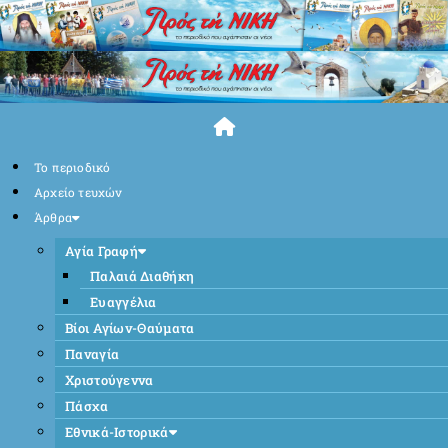
Skip
to
content
Το περιοδικό
Αρχείο τευχών
Άρθρα
Αγία Γραφή
Παλαιά Διαθήκη
Ευαγγέλια
Βίοι Αγίων-Θαύματα
Παναγία
Χριστούγεννα
Πάσχα
Εθνικά-Ιστορικά