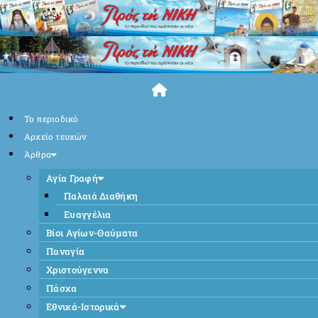
Skip
to
content
Το περιοδικό
Αρχείο τευχών
Άρθρα
Αγία Γραφή
Παλαιά Διαθήκη
Ευαγγέλια
Βίοι Αγίων-Θαύματα
Παναγία
Χριστούγεννα
Πάσχα
Εθνικά-Ιστορικά