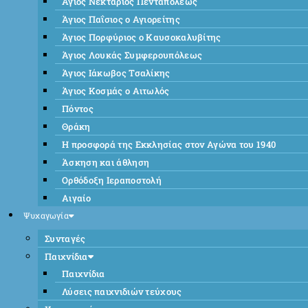
Άγιος Νεκτάριος Πενταπόλεως
Άγιος Παΐσιος ο Αγιορείτης
Άγιος Πορφύριος ο Καυσοκαλυβίτης
Άγιος Λουκάς Συμφερουπόλεως
Άγιος Ιάκωβος Τσαλίκης
Άγιος Κοσμάς ο Αιτωλός
Πόντος
Θράκη
Η προσφορά της Εκκλησίας στον Αγώνα του 1940
Άσκηση και άθληση
Ορθόδοξη Ιεραποστολή
Αιγαίο
Ψυχαγωγία
Συνταγές
Παιχνίδια
Παιχνίδια
Λύσεις παιχνιδιών τεύχους