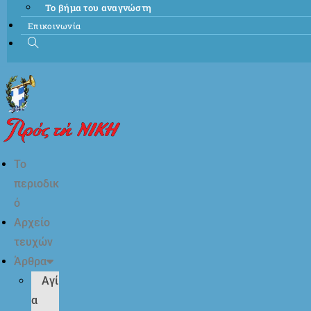
Το βήμα του αναγνώστη
Επικοινωνία
Το
περιοδικ
ό
Αρχείο
τευχών
Άρθρα
Αγί
α