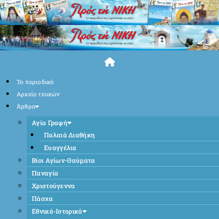
Skip
to
content
Το περιοδικό
Αρχείο τευχών
Άρθρα
Αγία Γραφή
Παλαιά Διαθήκη
Ευαγγέλια
Βίοι Αγίων-Θαύματα
Παναγία
Χριστούγεννα
Πάσχα
Εθνικά-Ιστορικά