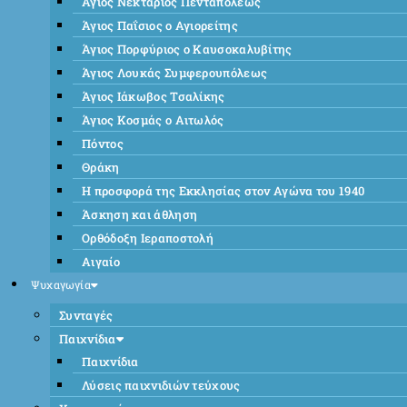
Άγιος Νεκτάριος Πενταπόλεως
Άγιος Παΐσιος ο Αγιορείτης
Άγιος Πορφύριος ο Καυσοκαλυβίτης
Άγιος Λουκάς Συμφερουπόλεως
Άγιος Ιάκωβος Τσαλίκης
Άγιος Κοσμάς ο Αιτωλός
Πόντος
Θράκη
Η προσφορά της Εκκλησίας στον Αγώνα του 1940
Άσκηση και άθληση
Ορθόδοξη Ιεραποστολή
Αιγαίο
Ψυχαγωγία
Συνταγές
Παιχνίδια
Παιχνίδια
Λύσεις παιχνιδιών τεύχους