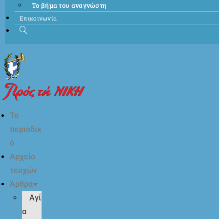
Το βήμα του αναγνώστη
Επικοινωνία
Το
περιοδικ
ό
Αρχείο
τευχών
Άρθρα
Αγί
α