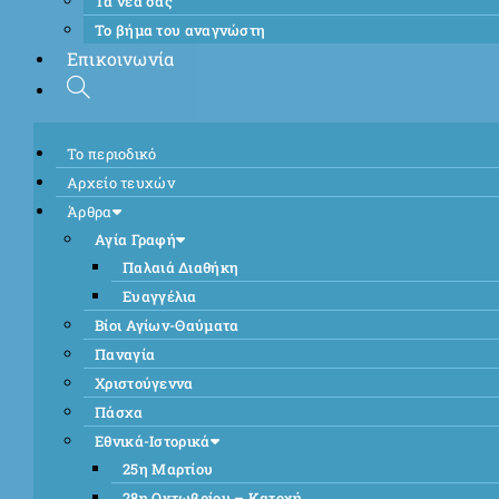
Τα νέα σας
Το βήμα του αναγνώστη
Επικοινωνία
Το περιοδικό
Αρχείο τευχών
Άρθρα
Αγία Γραφή
Παλαιά Διαθήκη
Ευαγγέλια
Βίοι Αγίων-Θαύματα
Παναγία
Χριστούγεννα
Πάσχα
Εθνικά-Ιστορικά
25η Μαρτίου
28η Οκτωβρίου – Κατοχή