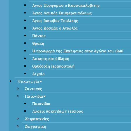
Άγιος Πορφύριος ο Καυσοκαλυβίτης
Άγιος Λουκάς Συμφερουπόλεως
Άγιος Ιάκωβος Τσαλίκης
Άγιος Κοσμάς ο Αιτωλός
Πόντος
Θράκη
Η προσφορά της Εκκλησίας στον Αγώνα του 1940
Άσκηση και άθληση
Ορθόδοξη Ιεραποστολή
Αιγαίο
Ψυχαγωγία
Συνταγές
Παιχνίδια
Παιχνίδια
Λύσεις παιχνιδιών τεύχους
Χειροτεχνίες
Ζωγραφική