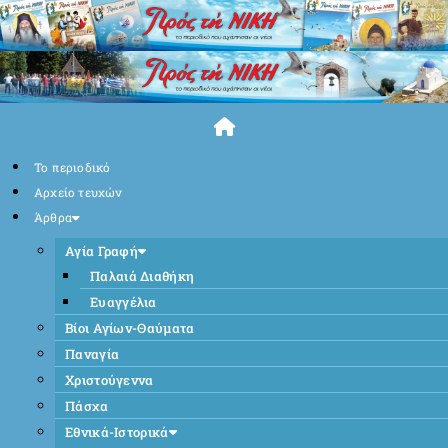
Skip
to
content
Το περιοδικό
Αρχείο τευχών
Άρθρα
Αγία Γραφή
Παλαιά Διαθήκη
Ευαγγέλια
Βίοι Αγίων-Θαύματα
Παναγία
Χριστούγεννα
Πάσχα
Εθνικά-Ιστορικά