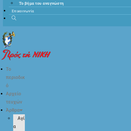
Το βήμα του αναγνώστη
Επικοινωνία
Το
περιοδικ
ό
Αρχείο
τευχών
Άρθρα
Αγί
α