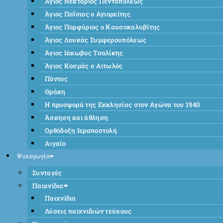
Άγιος Νεκτάριος Πενταπόλεως
Άγιος Παΐσιος ο Αγιορείτης
Άγιος Πορφύριος ο Καυσοκαλυβίτης
Άγιος Λουκάς Συμφερουπόλεως
Άγιος Ιάκωβος Τσαλίκης
Άγιος Κοσμάς ο Αιτωλός
Πόντος
Θράκη
Η προσφορά της Εκκλησίας στον Αγώνα του 1940
Άσκηση και άθληση
Ορθόδοξη Ιεραποστολή
Αιγαίο
Ψυχαγωγία
Συνταγές
Παιχνίδια
Παιχνίδια
Λύσεις παιχνιδιών τεύχους