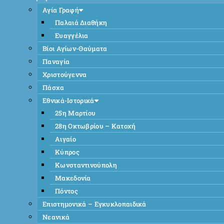
Αγία Γραφή
Παλαιά Διαθήκη
Ευαγγέλια
Βίοι Αγίων-Θαύματα
Παναγία
Χριστούγεννα
Πάσχα
Εθνικά-Ιστορικά
25η Μαρτίου
28η Οκτωβρίου – Κατοχή
Αιγαίο
Κύπρος
Κωνσταντινούπολη
Μακεδονία
Πόντος
Επιστημονικά – Εγκυκλοπαιδικά
Νεανικά