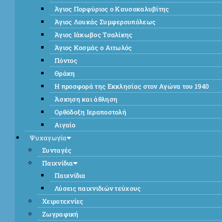
Άγιος Πορφύριος ο Καυσοκαλυβίτης
Άγιος Λουκάς Συμφερουπόλεως
Άγιος Ιάκωβος Τσαλίκης
Άγιος Κοσμάς ο Αιτωλός
Πόντος
Θράκη
Η προσφορά της Εκκλησίας στον Αγώνα του 1940
Άσκηση και άθληση
Ορθόδοξη Ιεραποστολή
Αιγαίο
Ψυχαγωγία
Συνταγές
Παιχνίδια
Παιχνίδια
Λύσεις παιχνιδιών τεύχους
Χειροτεχνίες
Ζωγραφική