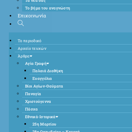
Τα νέα σας
Το βήμα του αναγνώστη
Επικοινωνία
Το περιοδικό
Αρχείο τευχών
Άρθρα
Αγία Γραφή
Παλαιά Διαθήκη
Ευαγγέλια
Βίοι Αγίων-Θαύματα
Παναγία
Χριστούγεννα
Πάσχα
Εθνικά-Ιστορικά
25η Μαρτίου
28η Οκτωβρίου – Κατοχή