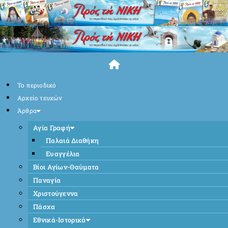
Skip
to
content
Το περιοδικό
Αρχείο τευχών
Άρθρα
Αγία Γραφή
Παλαιά Διαθήκη
Ευαγγέλια
Βίοι Αγίων-Θαύματα
Παναγία
Χριστούγεννα
Πάσχα
Εθνικά-Ιστορικά