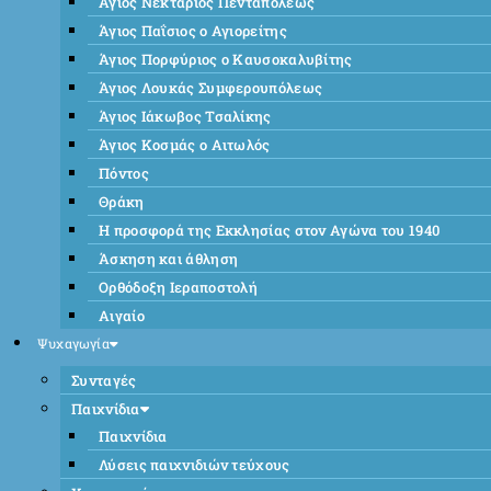
Άγιος Νεκτάριος Πενταπόλεως
Άγιος Παΐσιος ο Αγιορείτης
Άγιος Πορφύριος ο Καυσοκαλυβίτης
Άγιος Λουκάς Συμφερουπόλεως
Άγιος Ιάκωβος Τσαλίκης
Άγιος Κοσμάς ο Αιτωλός
Πόντος
Θράκη
Η προσφορά της Εκκλησίας στον Αγώνα του 1940
Άσκηση και άθληση
Ορθόδοξη Ιεραποστολή
Αιγαίο
Ψυχαγωγία
Συνταγές
Παιχνίδια
Παιχνίδια
Λύσεις παιχνιδιών τεύχους