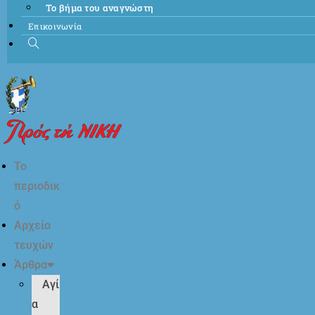
Το βήμα του αναγνώστη
Επικοινωνία
Το
περιοδικ
ό
Αρχείο
τευχών
Άρθρα
Αγί
α