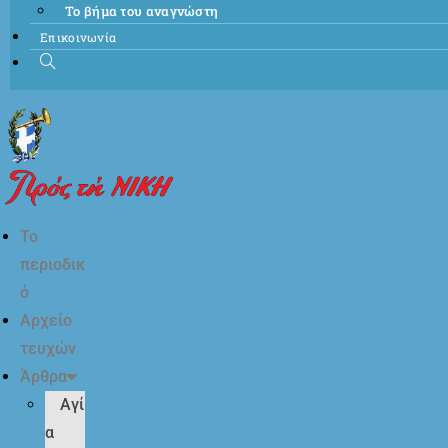
Το βήμα του αναγνώστη
Επικοινωνία
Το
περιοδικ
ό
Αρχείο
τευχών
Άρθρα
Αγί
α