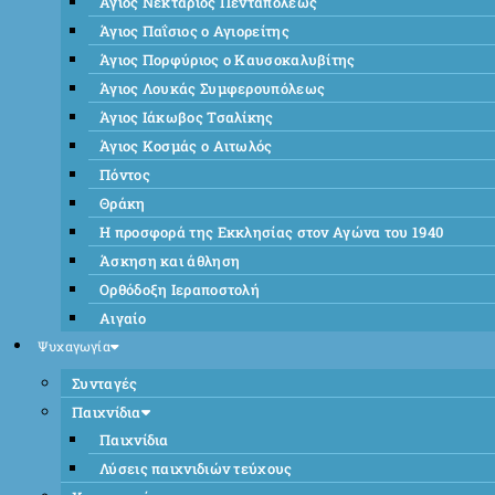
Άγιος Νεκτάριος Πενταπόλεως
Άγιος Παΐσιος ο Αγιορείτης
Άγιος Πορφύριος ο Καυσοκαλυβίτης
Άγιος Λουκάς Συμφερουπόλεως
Άγιος Ιάκωβος Τσαλίκης
Άγιος Κοσμάς ο Αιτωλός
Πόντος
Θράκη
Η προσφορά της Εκκλησίας στον Αγώνα του 1940
Άσκηση και άθληση
Ορθόδοξη Ιεραποστολή
Αιγαίο
Ψυχαγωγία
Συνταγές
Παιχνίδια
Παιχνίδια
Λύσεις παιχνιδιών τεύχους