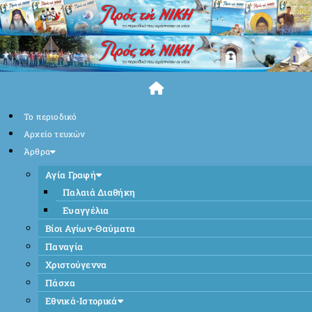
Skip
to
content
Το περιοδικό
Αρχείο τευχών
Άρθρα
Αγία Γραφή
Παλαιά Διαθήκη
Ευαγγέλια
Βίοι Αγίων-Θαύματα
Παναγία
Χριστούγεννα
Πάσχα
Εθνικά-Ιστορικά