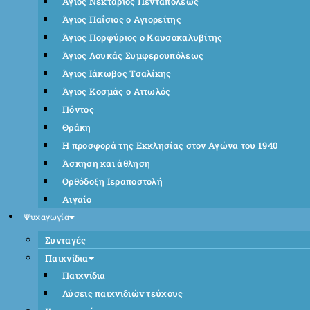
Άγιος Νεκτάριος Πενταπόλεως
Άγιος Παΐσιος ο Αγιορείτης
Άγιος Πορφύριος ο Καυσοκαλυβίτης
Άγιος Λουκάς Συμφερουπόλεως
Άγιος Ιάκωβος Τσαλίκης
Άγιος Κοσμάς ο Αιτωλός
Πόντος
Θράκη
Η προσφορά της Εκκλησίας στον Αγώνα του 1940
Άσκηση και άθληση
Ορθόδοξη Ιεραποστολή
Αιγαίο
Ψυχαγωγία
Συνταγές
Παιχνίδια
Παιχνίδια
Λύσεις παιχνιδιών τεύχους