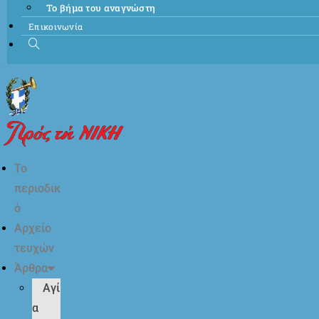
Το βήμα του αναγνώστη
Επικοινωνία
Το
περιοδικ
ό
Αρχείο
τευχών
Άρθρα
Αγί
α