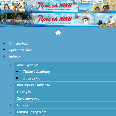
Skip
to
content
Το περιοδικό
Αρχείο τευχών
Άρθρα
Αγία Γραφή
Παλαιά Διαθήκη
Ευαγγέλια
Βίοι Αγίων-Θαύματα
Παναγία
Χριστούγεννα
Πάσχα
Εθνικά-Ιστορικά