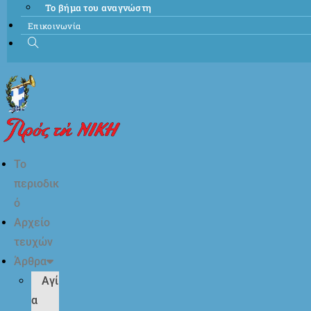
Το βήμα του αναγνώστη
Επικοινωνία
Το
περιοδικ
ό
Αρχείο
τευχών
Άρθρα
Αγί
α