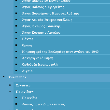
Άγιος Νεκτάριος Πενταπόλεως
Άγιος Παΐσιος ο Αγιορείτης
Άγιος Πορφύριος ο Καυσοκαλυβίτης
Άγιος Λουκάς Συμφερουπόλεως
Άγιος Ιάκωβος Τσαλίκης
Άγιος Κοσμάς ο Αιτωλός
Πόντος
Θράκη
Η προσφορά της Εκκλησίας στον Αγώνα του 1940
Άσκηση και άθληση
Ορθόδοξη Ιεραποστολή
Αιγαίο
Ψυχαγωγία
Συνταγές
Παιχνίδια
Παιχνίδια
Λύσεις παιχνιδιών τεύχους