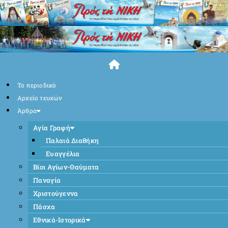
Skip
to
content
Το περιοδικό
Αρχείο τευχών
Άρθρα
Αγία Γραφή
Παλαιά Διαθήκη
Ευαγγέλια
Βίοι Αγίων-Θαύματα
Παναγία
Χριστούγεννα
Πάσχα
Εθνικά-Ιστορικά