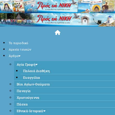
Skip
to
content
Το περιοδικό
Αρχείο τευχών
Άρθρα
Αγία Γραφή
Παλαιά Διαθήκη
Ευαγγέλια
Βίοι Αγίων-Θαύματα
Παναγία
Χριστούγεννα
Πάσχα
Εθνικά-Ιστορικά