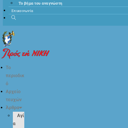
Το βήμα του αναγνώστη
Επικοινωνία
Το
περιοδικ
ό
Αρχείο
τευχών
Άρθρα
Αγί
α