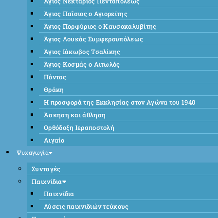
Άγιος Νεκτάριος Πενταπόλεως
Άγιος Παΐσιος ο Αγιορείτης
Άγιος Πορφύριος ο Καυσοκαλυβίτης
Άγιος Λουκάς Συμφερουπόλεως
Άγιος Ιάκωβος Τσαλίκης
Άγιος Κοσμάς ο Αιτωλός
Πόντος
Θράκη
Η προσφορά της Εκκλησίας στον Αγώνα του 1940
Άσκηση και άθληση
Ορθόδοξη Ιεραποστολή
Αιγαίο
Ψυχαγωγία
Συνταγές
Παιχνίδια
Παιχνίδια
Λύσεις παιχνιδιών τεύχους