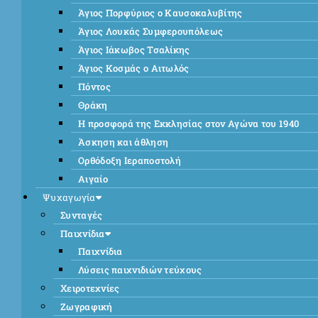
Άγιος Πορφύριος ο Καυσοκαλυβίτης
Άγιος Λουκάς Συμφερουπόλεως
Άγιος Ιάκωβος Τσαλίκης
Άγιος Κοσμάς ο Αιτωλός
Πόντος
Θράκη
Η προσφορά της Εκκλησίας στον Αγώνα του 1940
Άσκηση και άθληση
Ορθόδοξη Ιεραποστολή
Αιγαίο
Ψυχαγωγία
Συνταγές
Παιχνίδια
Παιχνίδια
Λύσεις παιχνιδιών τεύχους
Χειροτεχνίες
Ζωγραφική