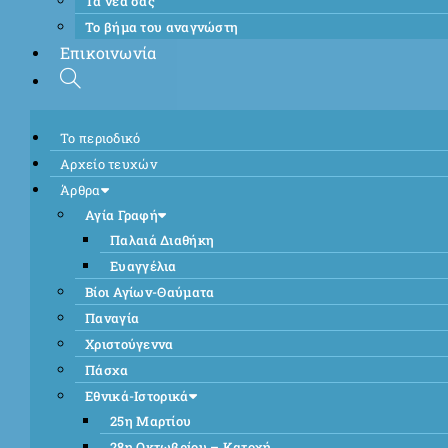
Τα νέα σας
Το βήμα του αναγνώστη
Επικοινωνία
Το περιοδικό
Αρχείο τευχών
Άρθρα
Αγία Γραφή
Παλαιά Διαθήκη
Ευαγγέλια
Βίοι Αγίων-Θαύματα
Παναγία
Χριστούγεννα
Πάσχα
Εθνικά-Ιστορικά
25η Μαρτίου
28η Οκτωβρίου – Κατοχή