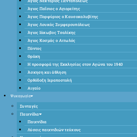
Άγιος Νεκτάριος Πενταπόλεως
Άγιος Παΐσιος ο Αγιορείτης
Άγιος Πορφύριος ο Καυσοκαλυβίτης
Άγιος Λουκάς Συμφερουπόλεως
Άγιος Ιάκωβος Τσαλίκης
Άγιος Κοσμάς ο Αιτωλός
Πόντος
Θράκη
Η προσφορά της Εκκλησίας στον Αγώνα του 1940
Άσκηση και άθληση
Ορθόδοξη Ιεραποστολή
Αιγαίο
Ψυχαγωγία
Συνταγές
Παιχνίδια
Παιχνίδια
Λύσεις παιχνιδιών τεύχους