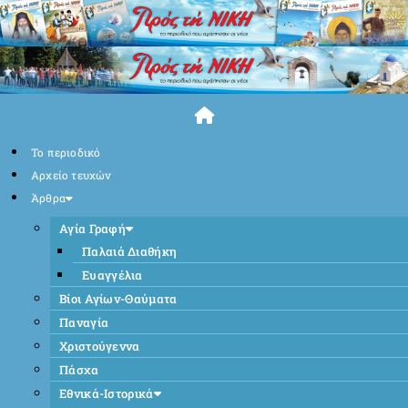
Skip
to
content
Το περιοδικό
Αρχείο τευχών
Άρθρα
Αγία Γραφή
Παλαιά Διαθήκη
Ευαγγέλια
Βίοι Αγίων-Θαύματα
Παναγία
Χριστούγεννα
Πάσχα
Εθνικά-Ιστορικά