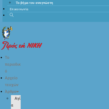
Το βήμα του αναγνώστη
Επικοινωνία
Το
περιοδικ
ό
Αρχείο
τευχών
Άρθρα
Αγί
α