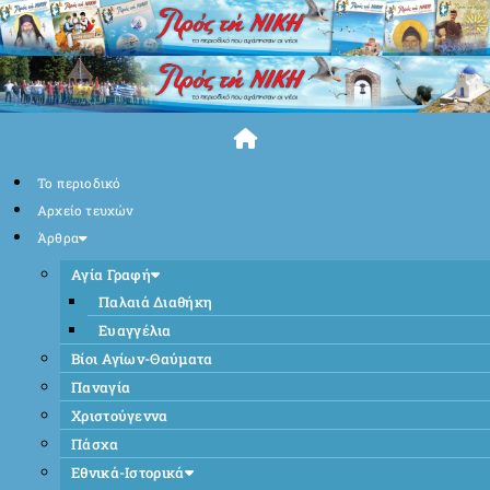
Skip
to
content
Το περιοδικό
Αρχείο τευχών
Άρθρα
Αγία Γραφή
Παλαιά Διαθήκη
Ευαγγέλια
Βίοι Αγίων-Θαύματα
Παναγία
Χριστούγεννα
Πάσχα
Εθνικά-Ιστορικά