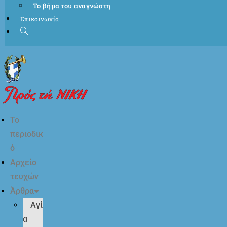
Το βήμα του αναγνώστη
Επικοινωνία
Το
περιοδικ
ό
Αρχείο
τευχών
Άρθρα
Αγί
α