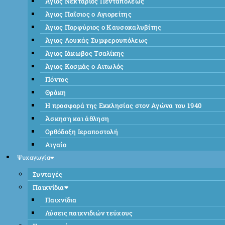
Άγιος Νεκτάριος Πενταπόλεως
Άγιος Παΐσιος ο Αγιορείτης
Άγιος Πορφύριος ο Καυσοκαλυβίτης
Άγιος Λουκάς Συμφερουπόλεως
Άγιος Ιάκωβος Τσαλίκης
Άγιος Κοσμάς ο Αιτωλός
Πόντος
Θράκη
Η προσφορά της Εκκλησίας στον Αγώνα του 1940
Άσκηση και άθληση
Ορθόδοξη Ιεραποστολή
Αιγαίο
Ψυχαγωγία
Συνταγές
Παιχνίδια
Παιχνίδια
Λύσεις παιχνιδιών τεύχους