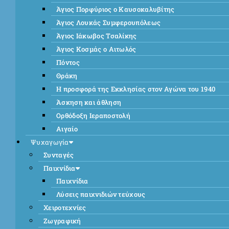
Άγιος Πορφύριος ο Καυσοκαλυβίτης
Άγιος Λουκάς Συμφερουπόλεως
Άγιος Ιάκωβος Τσαλίκης
Άγιος Κοσμάς ο Αιτωλός
Πόντος
Θράκη
Η προσφορά της Εκκλησίας στον Αγώνα του 1940
Άσκηση και άθληση
Ορθόδοξη Ιεραποστολή
Αιγαίο
Ψυχαγωγία
Συνταγές
Παιχνίδια
Παιχνίδια
Λύσεις παιχνιδιών τεύχους
Χειροτεχνίες
Ζωγραφική