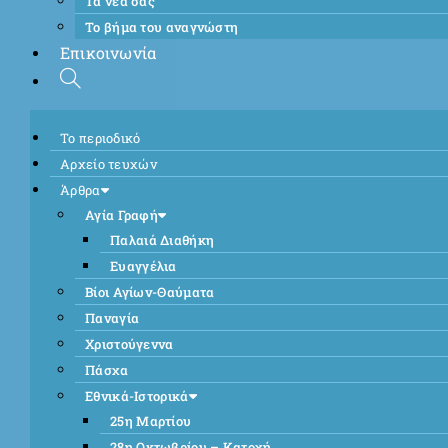
Τα νέα σας
Το βήμα του αναγνώστη
Επικοινωνία
Το περιοδικό
Αρχείο τευχών
Άρθρα
Αγία Γραφή
Παλαιά Διαθήκη
Ευαγγέλια
Βίοι Αγίων-Θαύματα
Παναγία
Χριστούγεννα
Πάσχα
Εθνικά-Ιστορικά
25η Μαρτίου
28η Οκτωβρίου – Κατοχή