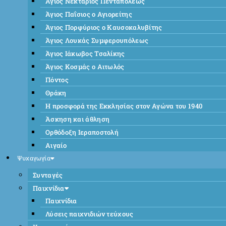
Άγιος Νεκτάριος Πενταπόλεως
Άγιος Παΐσιος ο Αγιορείτης
Άγιος Πορφύριος ο Καυσοκαλυβίτης
Άγιος Λουκάς Συμφερουπόλεως
Άγιος Ιάκωβος Τσαλίκης
Άγιος Κοσμάς ο Αιτωλός
Πόντος
Θράκη
Η προσφορά της Εκκλησίας στον Αγώνα του 1940
Άσκηση και άθληση
Ορθόδοξη Ιεραποστολή
Αιγαίο
Ψυχαγωγία
Συνταγές
Παιχνίδια
Παιχνίδια
Λύσεις παιχνιδιών τεύχους