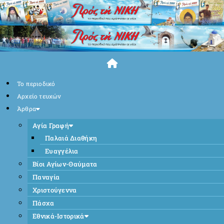
Skip
to
content
Το περιοδικό
Αρχείο τευχών
Άρθρα
Αγία Γραφή
Παλαιά Διαθήκη
Ευαγγέλια
Βίοι Αγίων-Θαύματα
Παναγία
Χριστούγεννα
Πάσχα
Εθνικά-Ιστορικά