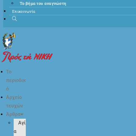
Το βήμα του αναγνώστη
Επικοινωνία
Το
περιοδικ
ό
Αρχείο
τευχών
Άρθρα
Αγί
α