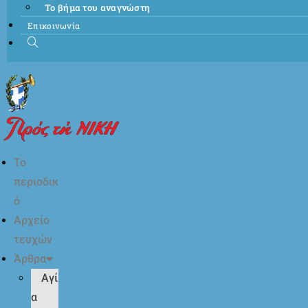
Το βήμα του αναγνώστη
Επικοινωνία
Το
περιοδικ
ό
Αρχείο
τευχών
Άρθρα
Αγί
α