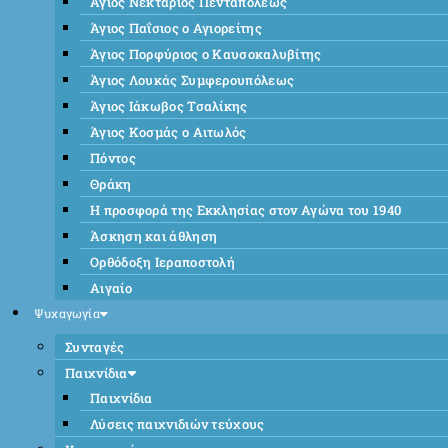
Άγιος Νεκτάριος Πενταπόλεως
Άγιος Παΐσιος ο Αγιορείτης
Άγιος Πορφύριος ο Καυσοκαλυβίτης
Άγιος Λουκάς Συμφερουπόλεως
Άγιος Ιάκωβος Τσαλίκης
Άγιος Κοσμάς ο Αιτωλός
Πόντος
Θράκη
Η προσφορά της Εκκλησίας στον Αγώνα του 1940
Άσκηση και άθληση
Ορθόδοξη Ιεραποστολή
Αιγαίο
Ψυχαγωγία
Συνταγές
Παιχνίδια
Παιχνίδια
Λύσεις παιχνιδιών τεύχους