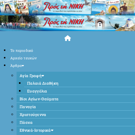
Skip
to
content
Το περιοδικό
Αρχείο τευχών
Άρθρα
Αγία Γραφή
Παλαιά Διαθήκη
Ευαγγέλια
Βίοι Αγίων-Θαύματα
Παναγία
Χριστούγεννα
Πάσχα
Εθνικά-Ιστορικά