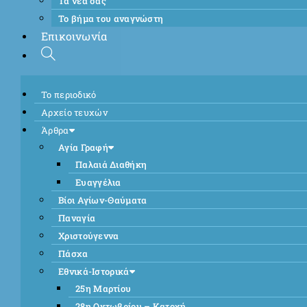
Τα νέα σας
Το βήμα του αναγνώστη
Επικοινωνία
Το περιοδικό
Αρχείο τευχών
Άρθρα
Αγία Γραφή
Παλαιά Διαθήκη
Ευαγγέλια
Βίοι Αγίων-Θαύματα
Παναγία
Χριστούγεννα
Πάσχα
Εθνικά-Ιστορικά
25η Μαρτίου
28η Οκτωβρίου – Κατοχή