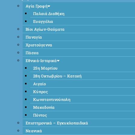
Αγία Γραφή
Παλαιά Διαθήκη
Ευαγγέλια
Βίοι Αγίων-Θαύματα
Παναγία
Χριστούγεννα
Πάσχα
Εθνικά-Ιστορικά
25η Μαρτίου
28η Οκτωβρίου – Κατοχή
Αιγαίο
Κύπρος
Κωνσταντινούπολη
Μακεδονία
Πόντος
Επιστημονικά – Εγκυκλοπαιδικά
Νεανικά