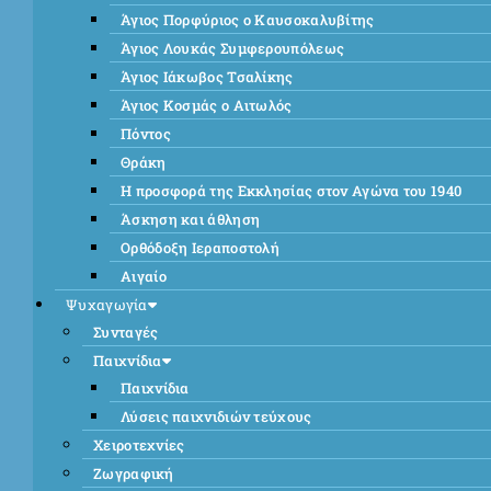
Άγιος Πορφύριος ο Καυσοκαλυβίτης
Άγιος Λουκάς Συμφερουπόλεως
Άγιος Ιάκωβος Τσαλίκης
Άγιος Κοσμάς ο Αιτωλός
Πόντος
Θράκη
Η προσφορά της Εκκλησίας στον Αγώνα του 1940
Άσκηση και άθληση
Ορθόδοξη Ιεραποστολή
Αιγαίο
Ψυχαγωγία
Συνταγές
Παιχνίδια
Παιχνίδια
Λύσεις παιχνιδιών τεύχους
Χειροτεχνίες
Ζωγραφική