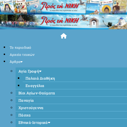
Skip
to
content
Το περιοδικό
Αρχείο τευχών
Άρθρα
Αγία Γραφή
Παλαιά Διαθήκη
Ευαγγέλια
Βίοι Αγίων-Θαύματα
Παναγία
Χριστούγεννα
Πάσχα
Εθνικά-Ιστορικά