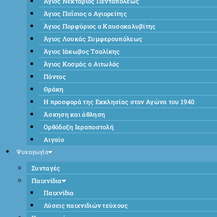
Άγιος Νεκτάριος Πενταπόλεως
Άγιος Παΐσιος ο Αγιορείτης
Άγιος Πορφύριος ο Καυσοκαλυβίτης
Άγιος Λουκάς Συμφερουπόλεως
Άγιος Ιάκωβος Τσαλίκης
Άγιος Κοσμάς ο Αιτωλός
Πόντος
Θράκη
Η προσφορά της Εκκλησίας στον Αγώνα του 1940
Άσκηση και άθληση
Ορθόδοξη Ιεραποστολή
Αιγαίο
Ψυχαγωγία
Συνταγές
Παιχνίδια
Παιχνίδια
Λύσεις παιχνιδιών τεύχους