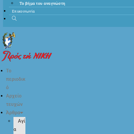
Το βήμα του αναγνώστη
Επικοινωνία
Το
περιοδικ
ό
Αρχείο
τευχών
Άρθρα
Αγί
α