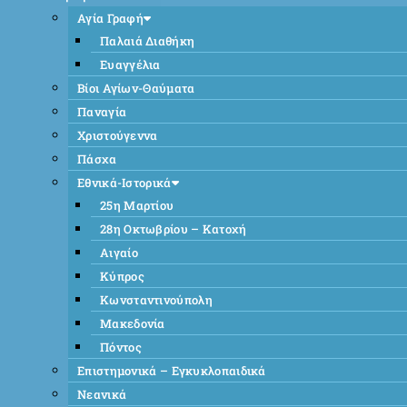
Αγία Γραφή
Παλαιά Διαθήκη
Ευαγγέλια
Βίοι Αγίων-Θαύματα
Παναγία
Χριστούγεννα
Πάσχα
Εθνικά-Ιστορικά
25η Μαρτίου
28η Οκτωβρίου – Κατοχή
Αιγαίο
Κύπρος
Κωνσταντινούπολη
Μακεδονία
Πόντος
Επιστημονικά – Εγκυκλοπαιδικά
Νεανικά