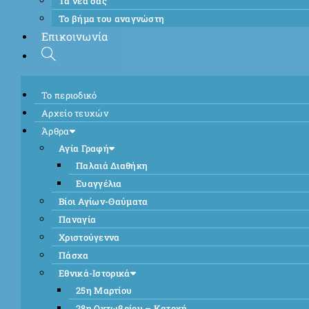
Τα νέα σας
Το βήμα του αναγνώστη
Επικοινωνία
Το περιοδικό
Αρχείο τευχών
Άρθρα
Αγία Γραφή
Παλαιά Διαθήκη
Ευαγγέλια
Βίοι Αγίων-Θαύματα
Παναγία
Χριστούγεννα
Πάσχα
Εθνικά-Ιστορικά
25η Μαρτίου
28η Οκτωβρίου – Κατοχή