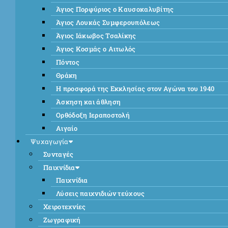
Άγιος Πορφύριος ο Καυσοκαλυβίτης
Άγιος Λουκάς Συμφερουπόλεως
Άγιος Ιάκωβος Τσαλίκης
Άγιος Κοσμάς ο Αιτωλός
Πόντος
Θράκη
Η προσφορά της Εκκλησίας στον Αγώνα του 1940
Άσκηση και άθληση
Ορθόδοξη Ιεραποστολή
Αιγαίο
Ψυχαγωγία
Συνταγές
Παιχνίδια
Παιχνίδια
Λύσεις παιχνιδιών τεύχους
Χειροτεχνίες
Ζωγραφική