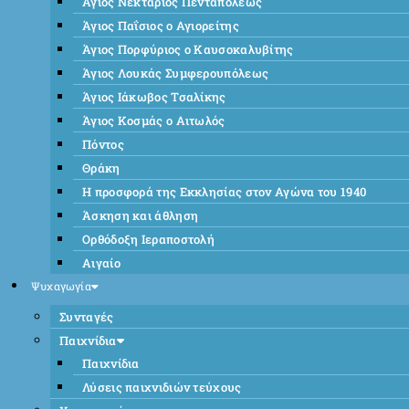
Άγιος Νεκτάριος Πενταπόλεως
Άγιος Παΐσιος ο Αγιορείτης
Άγιος Πορφύριος ο Καυσοκαλυβίτης
Άγιος Λουκάς Συμφερουπόλεως
Άγιος Ιάκωβος Τσαλίκης
Άγιος Κοσμάς ο Αιτωλός
Πόντος
Θράκη
Η προσφορά της Εκκλησίας στον Αγώνα του 1940
Άσκηση και άθληση
Ορθόδοξη Ιεραποστολή
Αιγαίο
Ψυχαγωγία
Συνταγές
Παιχνίδια
Παιχνίδια
Λύσεις παιχνιδιών τεύχους