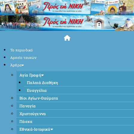
Skip
to
content
Το περιοδικό
Αρχείο τευχών
Άρθρα
Αγία Γραφή
Παλαιά Διαθήκη
Ευαγγέλια
Βίοι Αγίων-Θαύματα
Παναγία
Χριστούγεννα
Πάσχα
Εθνικά-Ιστορικά