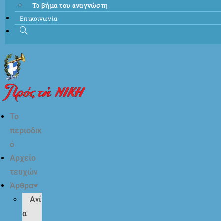
Το βήμα του αναγνώστη
Επικοινωνία
Το
περιοδικ
ό
Αρχείο
τευχών
Άρθρα
Αγί
α