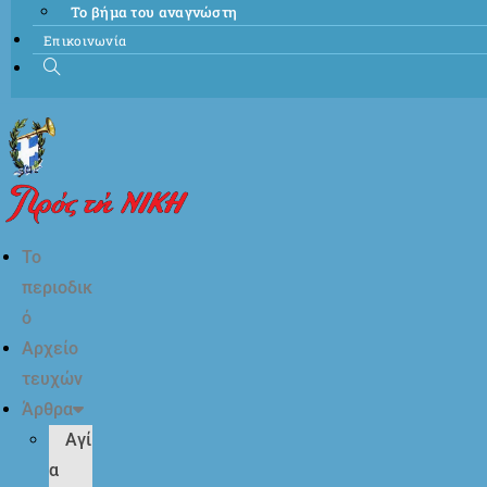
Το βήμα του αναγνώστη
Επικοινωνία
Το
περιοδικ
ό
Αρχείο
τευχών
Άρθρα
Αγί
α