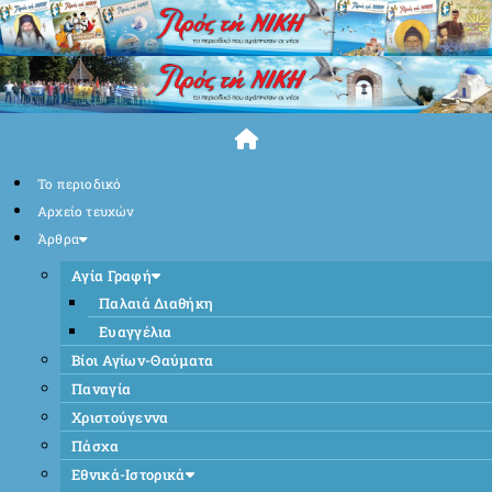
Skip
to
content
Το περιοδικό
Αρχείο τευχών
Άρθρα
Αγία Γραφή
Παλαιά Διαθήκη
Ευαγγέλια
Βίοι Αγίων-Θαύματα
Παναγία
Χριστούγεννα
Πάσχα
Εθνικά-Ιστορικά