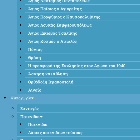
Άγιος Νεκτάριος Πενταπόλεως
Άγιος Παΐσιος ο Αγιορείτης
Άγιος Πορφύριος ο Καυσοκαλυβίτης
Άγιος Λουκάς Συμφερουπόλεως
Άγιος Ιάκωβος Τσαλίκης
Άγιος Κοσμάς ο Αιτωλός
Πόντος
Θράκη
Η προσφορά της Εκκλησίας στον Αγώνα του 1940
Άσκηση και άθληση
Ορθόδοξη Ιεραποστολή
Αιγαίο
Ψυχαγωγία
Συνταγές
Παιχνίδια
Παιχνίδια
Λύσεις παιχνιδιών τεύχους