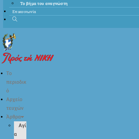
Το βήμα του αναγνώστη
Επικοινωνία
Το
περιοδικ
ό
Αρχείο
τευχών
Άρθρα
Αγί
α