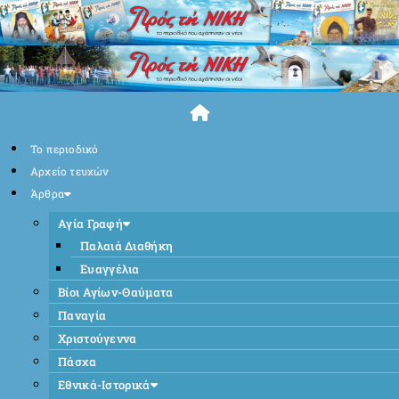
Skip
to
content
Το περιοδικό
Αρχείο τευχών
Άρθρα
Αγία Γραφή
Παλαιά Διαθήκη
Ευαγγέλια
Βίοι Αγίων-Θαύματα
Παναγία
Χριστούγεννα
Πάσχα
Εθνικά-Ιστορικά