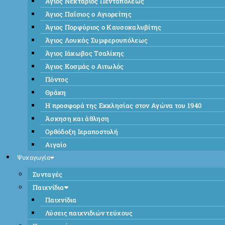
Άγιος Νεκτάριος Πενταπόλεως
Άγιος Παΐσιος ο Αγιορείτης
Άγιος Πορφύριος ο Καυσοκαλυβίτης
Άγιος Λουκάς Συμφερουπόλεως
Άγιος Ιάκωβος Τσαλίκης
Άγιος Κοσμάς ο Αιτωλός
Πόντος
Θράκη
Η προσφορά της Εκκλησίας στον Αγώνα του 1940
Άσκηση και άθληση
Ορθόδοξη Ιεραποστολή
Αιγαίο
Ψυχαγωγία
Συνταγές
Παιχνίδια
Παιχνίδια
Λύσεις παιχνιδιών τεύχους