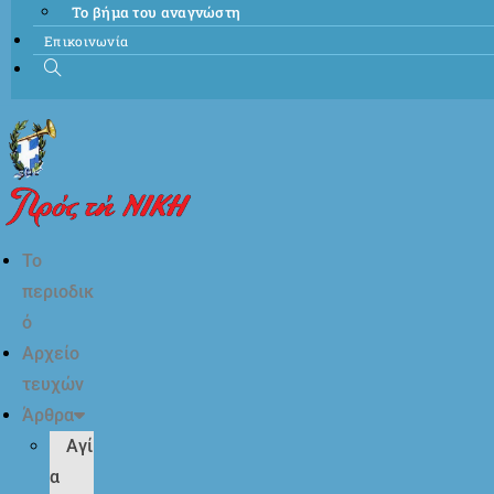
Το βήμα του αναγνώστη
Επικοινωνία
Το
περιοδικ
ό
Αρχείο
τευχών
Άρθρα
Αγί
α