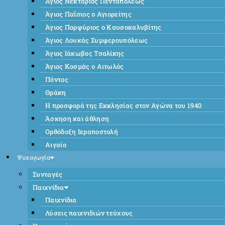
Άγιος Νεκτάριος Πενταπόλεως
Άγιος Παΐσιος ο Αγιορείτης
Άγιος Πορφύριος ο Καυσοκαλυβίτης
Άγιος Λουκάς Συμφερουπόλεως
Άγιος Ιάκωβος Τσαλίκης
Άγιος Κοσμάς ο Αιτωλός
Πόντος
Θράκη
Η προσφορά της Εκκλησίας στον Αγώνα του 1940
Άσκηση και άθληση
Ορθόδοξη Ιεραποστολή
Αιγαίο
Ψυχαγωγία
Συνταγές
Παιχνίδια
Παιχνίδια
Λύσεις παιχνιδιών τεύχους