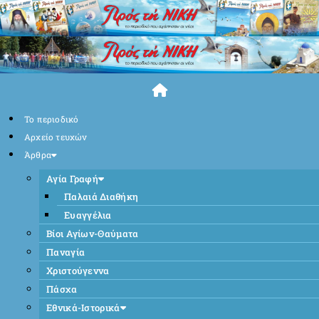
Skip
to
content
Το περιοδικό
Αρχείο τευχών
Άρθρα
Αγία Γραφή
Παλαιά Διαθήκη
Ευαγγέλια
Βίοι Αγίων-Θαύματα
Παναγία
Χριστούγεννα
Πάσχα
Εθνικά-Ιστορικά