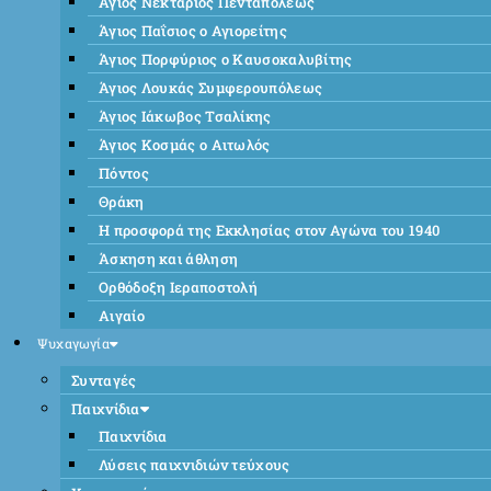
Άγιος Νεκτάριος Πενταπόλεως
Άγιος Παΐσιος ο Αγιορείτης
Άγιος Πορφύριος ο Καυσοκαλυβίτης
Άγιος Λουκάς Συμφερουπόλεως
Άγιος Ιάκωβος Τσαλίκης
Άγιος Κοσμάς ο Αιτωλός
Πόντος
Θράκη
Η προσφορά της Εκκλησίας στον Αγώνα του 1940
Άσκηση και άθληση
Ορθόδοξη Ιεραποστολή
Αιγαίο
Ψυχαγωγία
Συνταγές
Παιχνίδια
Παιχνίδια
Λύσεις παιχνιδιών τεύχους