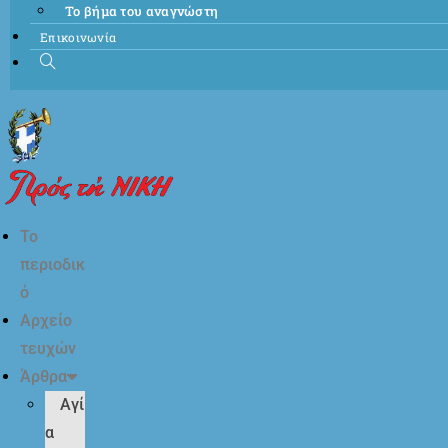
Το βήμα του αναγνώστη
Επικοινωνία
Το
περιοδικ
ό
Αρχείο
τευχών
Άρθρα
Αγί
α