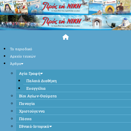
Skip
to
content
Το περιοδικό
Αρχείο τευχών
Άρθρα
Αγία Γραφή
Παλαιά Διαθήκη
Ευαγγέλια
Βίοι Αγίων-Θαύματα
Παναγία
Χριστούγεννα
Πάσχα
Εθνικά-Ιστορικά