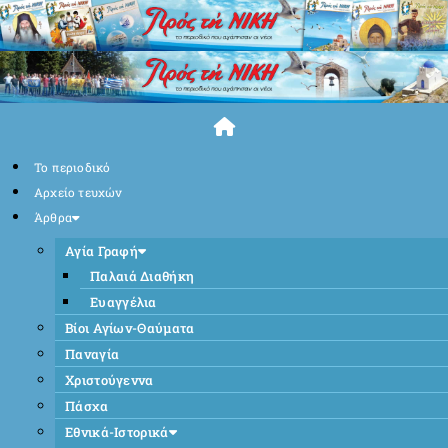
Skip
to
content
Το περιοδικό
Αρχείο τευχών
Άρθρα
Αγία Γραφή
Παλαιά Διαθήκη
Ευαγγέλια
Βίοι Αγίων-Θαύματα
Παναγία
Χριστούγεννα
Πάσχα
Εθνικά-Ιστορικά