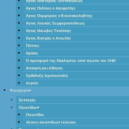
Άγιος Νεκτάριος Πενταπόλεως
Άγιος Παΐσιος ο Αγιορείτης
Άγιος Πορφύριος ο Καυσοκαλυβίτης
Άγιος Λουκάς Συμφερουπόλεως
Άγιος Ιάκωβος Τσαλίκης
Άγιος Κοσμάς ο Αιτωλός
Πόντος
Θράκη
Η προσφορά της Εκκλησίας στον Αγώνα του 1940
Άσκηση και άθληση
Ορθόδοξη Ιεραποστολή
Αιγαίο
Ψυχαγωγία
Συνταγές
Παιχνίδια
Παιχνίδια
Λύσεις παιχνιδιών τεύχους