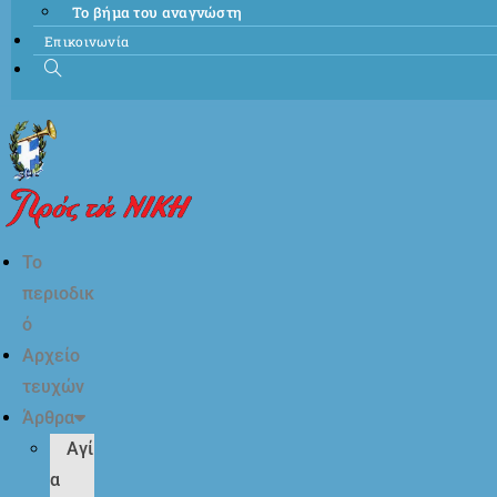
Το βήμα του αναγνώστη
Επικοινωνία
Το
περιοδικ
ό
Αρχείο
τευχών
Άρθρα
Αγί
α