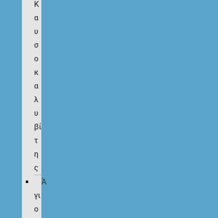
Κ
α
υ
σ
ο
κ
α
λ
υ
βί
τ
η
ς
Ά
γι
ο