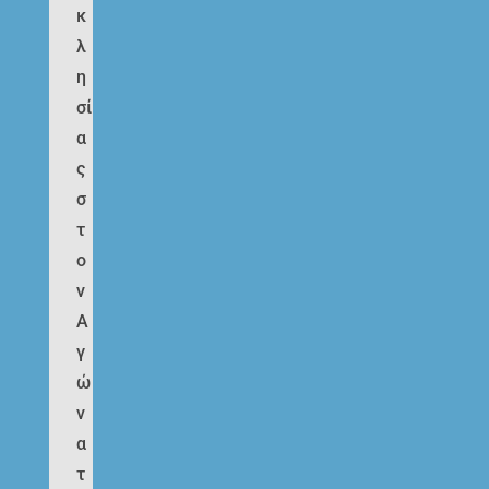
κ
λ
η
σί
α
ς
σ
τ
ο
ν
Α
γ
ώ
ν
α
τ