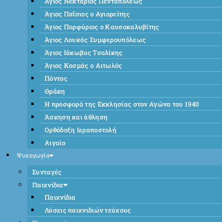
Άγιος Νεκτάριος Πενταπόλεως
Άγιος Παΐσιος ο Αγιορείτης
Άγιος Πορφύριος ο Καυσοκαλυβίτης
Άγιος Λουκάς Συμφερουπόλεως
Άγιος Ιάκωβος Τσαλίκης
Άγιος Κοσμάς ο Αιτωλός
Πόντος
Θράκη
Η προσφορά της Εκκλησίας στον Αγώνα του 1940
Άσκηση και άθληση
Ορθόδοξη Ιεραποστολή
Αιγαίο
Ψυχαγωγία
Συνταγές
Παιχνίδια
Παιχνίδια
Λύσεις παιχνιδιών τεύχους