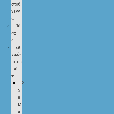
στού
γενν
α
Πά
σχ
α
Εθ
νικά-
Ιστορ
ικά
2
5
η
Μ
α