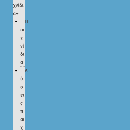
χνίδι
α
Π
αι
χ
νί
δι
α
Λ
ύ
σ
ει
ς
π
αι
χ