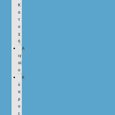
Κ
α
τ
ο
χ
ή
Α
ιγ
αί
ο
Κ
ύ
π
ρ
ο
ς