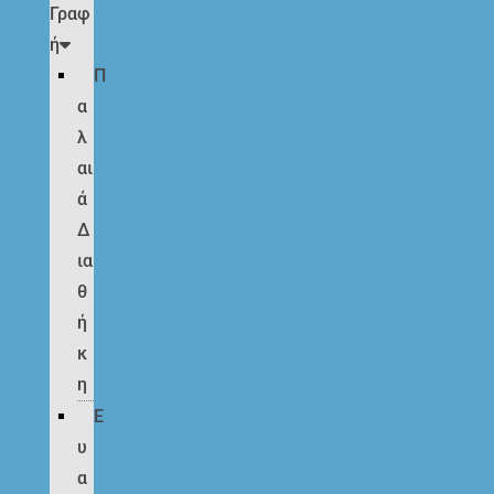
Γραφ
ή
Π
α
λ
αι
ά
Δ
ια
θ
ή
κ
η
Ε
υ
α