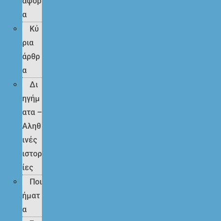
άφορ
α
Κύ
ρια
άρθρ
α
Δι
ηγήμ
ατα –
Αληθ
ινές
ιστορ
ίες
Ποι
ήματ
α