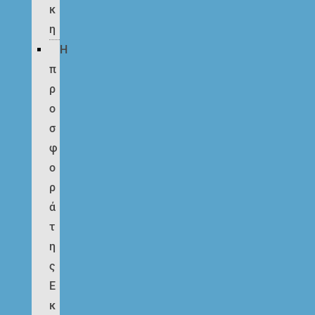
κ
η
Η
π
ρ
ο
σ
φ
ο
ρ
ά
τ
η
ς
Ε
κ