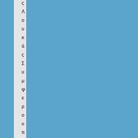
ς
Λ
ο
υ
κ
ά
ς
Σ
υ
μ
φ
ε
ρ
ο
υ
π