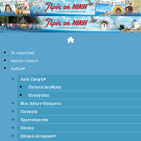
Skip
to
content
Το περιοδικό
Αρχείο τευχών
Άρθρα
Αγία Γραφή
Παλαιά Διαθήκη
Ευαγγέλια
Βίοι Αγίων-Θαύματα
Παναγία
Χριστούγεννα
Πάσχα
Εθνικά-Ιστορικά