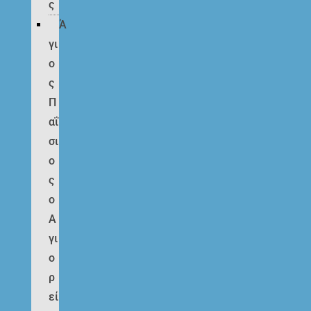
ς
Ά
γι
ο
ς
Π
αΐ
σι
ο
ς
ο
Α
γι
ο
ρ
εί