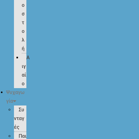
ο
σ
τ
ο
λ
ή
Α
ιγ
αί
ο
Ψυχαγω
γία
Συ
νταγ
ές
Παι