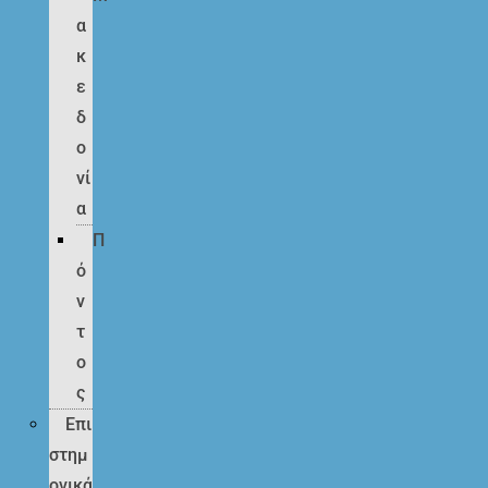
α
κ
ε
δ
ο
νί
α
Π
ό
ν
τ
ο
ς
Επι
στημ
ονικά