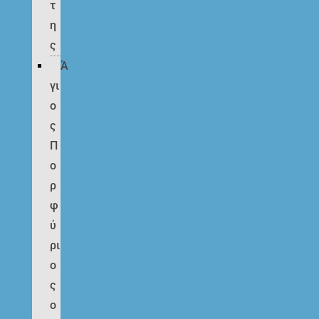
τ
η
ς
Ά
γι
ο
ς
Π
ο
ρ
φ
ύ
ρι
ο
ς
ο