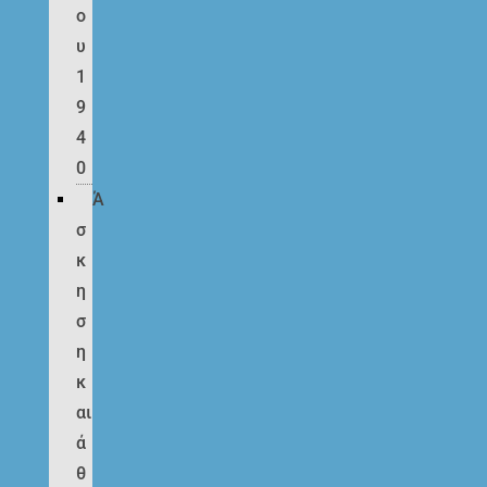
ο
υ
1
9
4
0
Ά
σ
κ
η
σ
η
κ
αι
ά
θ