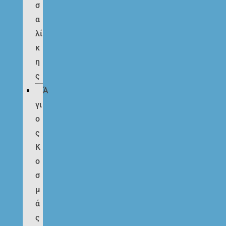
σ
α
λί
κ
η
ς
Ά
γι
ο
ς
Κ
ο
σ
μ
ά
ς