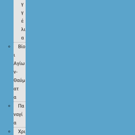
γ
γ
έ
λι
α
Βίο
ι
Αγίω
ν-
Θαύμ
ατ
α
Πα
ναγί
α
Χρι