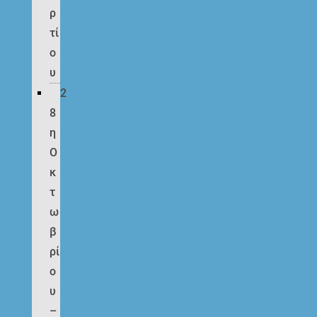
ρ
τί
ο
υ
2
8
η
Ο
κ
τ
ω
β
ρί
ο
υ
–