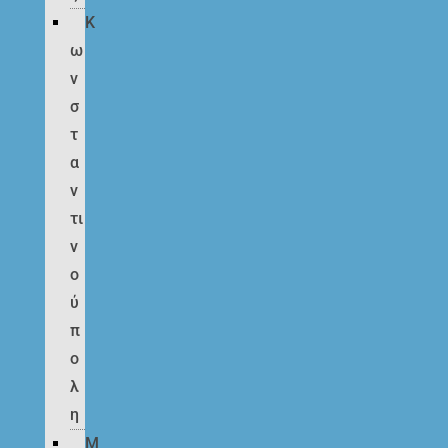
Κ
ω
ν
σ
τ
α
ν
τι
ν
ο
ύ
π
ο
λ
η
Μ