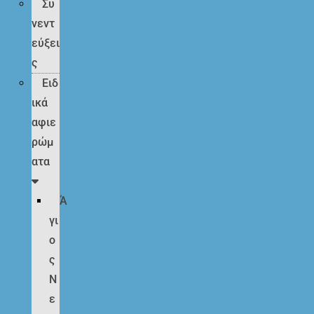
Συ
νεντ
εύξει
ς
Ειδ
ικά
αφιε
ρώμ
ατα
Ά
γι
ο
ς
Ν
ε