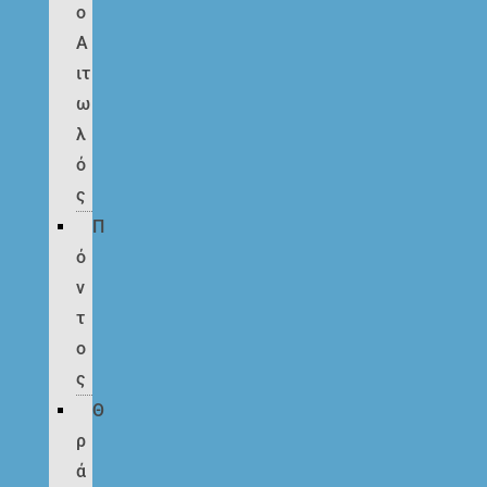
ο
Α
ιτ
ω
λ
ό
ς
Π
ό
ν
τ
ο
ς
Θ
ρ
ά