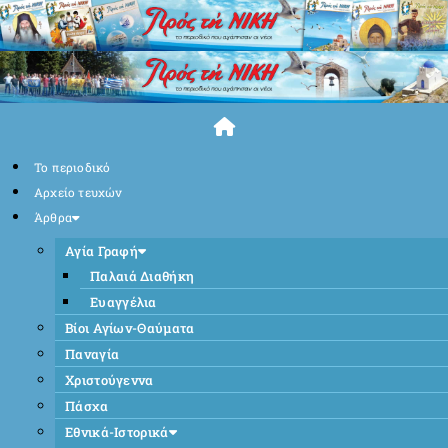
Skip
to
content
Το περιοδικό
Αρχείο τευχών
Άρθρα
Αγία Γραφή
Παλαιά Διαθήκη
Ευαγγέλια
Βίοι Αγίων-Θαύματα
Παναγία
Χριστούγεννα
Πάσχα
Εθνικά-Ιστορικά