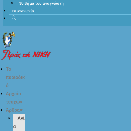
Το βήμα του αναγνώστη
Επικοινωνία
Το
περιοδικ
ό
Αρχείο
τευχών
Άρθρα
Αγί
α