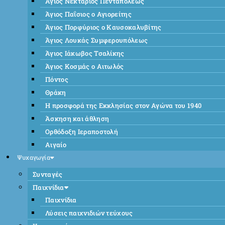
Άγιος Νεκτάριος Πενταπόλεως
Άγιος Παΐσιος ο Αγιορείτης
Άγιος Πορφύριος ο Καυσοκαλυβίτης
Άγιος Λουκάς Συμφερουπόλεως
Άγιος Ιάκωβος Τσαλίκης
Άγιος Κοσμάς ο Αιτωλός
Πόντος
Θράκη
Η προσφορά της Εκκλησίας στον Αγώνα του 1940
Άσκηση και άθληση
Ορθόδοξη Ιεραποστολή
Αιγαίο
Ψυχαγωγία
Συνταγές
Παιχνίδια
Παιχνίδια
Λύσεις παιχνιδιών τεύχους