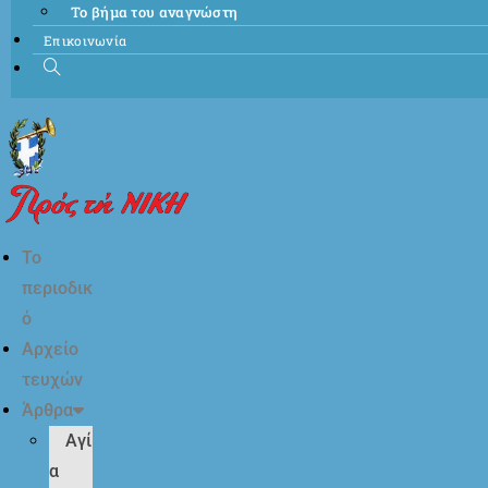
Το βήμα του αναγνώστη
Επικοινωνία
Το
περιοδικ
ό
Αρχείο
τευχών
Άρθρα
Αγί
α