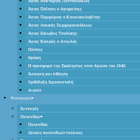
Άγιος Νεκτάριος Πενταπόλεως
Άγιος Παΐσιος ο Αγιορείτης
Άγιος Πορφύριος ο Καυσοκαλυβίτης
Άγιος Λουκάς Συμφερουπόλεως
Άγιος Ιάκωβος Τσαλίκης
Άγιος Κοσμάς ο Αιτωλός
Πόντος
Θράκη
Η προσφορά της Εκκλησίας στον Αγώνα του 1940
Άσκηση και άθληση
Ορθόδοξη Ιεραποστολή
Αιγαίο
Ψυχαγωγία
Συνταγές
Παιχνίδια
Παιχνίδια
Λύσεις παιχνιδιών τεύχους