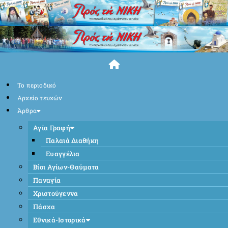
Skip
to
content
Το περιοδικό
Αρχείο τευχών
Άρθρα
Αγία Γραφή
Παλαιά Διαθήκη
Ευαγγέλια
Βίοι Αγίων-Θαύματα
Παναγία
Χριστούγεννα
Πάσχα
Εθνικά-Ιστορικά