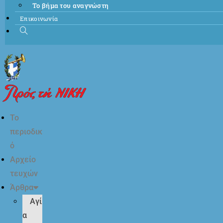
Το βήμα του αναγνώστη
Επικοινωνία
Το
περιοδικ
ό
Αρχείο
τευχών
Άρθρα
Αγί
α