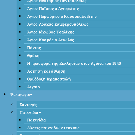
Άγιος Νεκτάριος Πενταπόλεως
Άγιος Παΐσιος ο Αγιορείτης
Άγιος Πορφύριος ο Καυσοκαλυβίτης
Άγιος Λουκάς Συμφερουπόλεως
Άγιος Ιάκωβος Τσαλίκης
Άγιος Κοσμάς ο Αιτωλός
Πόντος
Θράκη
Η προσφορά της Εκκλησίας στον Αγώνα του 1940
Άσκηση και άθληση
Ορθόδοξη Ιεραποστολή
Αιγαίο
Ψυχαγωγία
Συνταγές
Παιχνίδια
Παιχνίδια
Λύσεις παιχνιδιών τεύχους