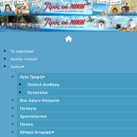
Skip
to
content
Το περιοδικό
Αρχείο τευχών
Άρθρα
Αγία Γραφή
Παλαιά Διαθήκη
Ευαγγέλια
Βίοι Αγίων-Θαύματα
Παναγία
Χριστούγεννα
Πάσχα
Εθνικά-Ιστορικά