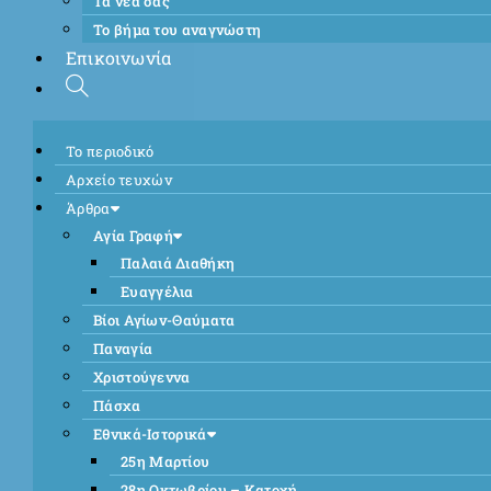
Τα νέα σας
Το βήμα του αναγνώστη
Επικοινωνία
Το περιοδικό
Αρχείο τευχών
Άρθρα
Αγία Γραφή
Παλαιά Διαθήκη
Ευαγγέλια
Βίοι Αγίων-Θαύματα
Παναγία
Χριστούγεννα
Πάσχα
Εθνικά-Ιστορικά
25η Μαρτίου
28η Οκτωβρίου – Κατοχή