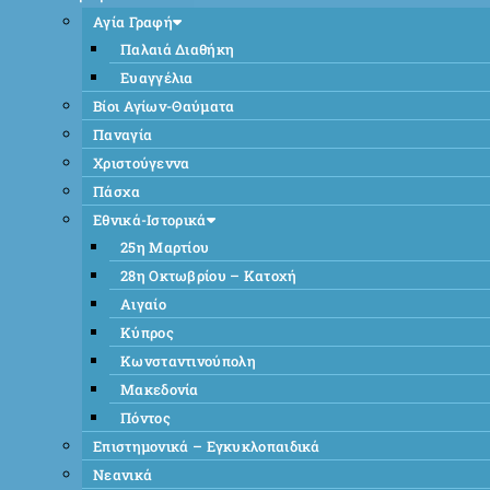
Αγία Γραφή
Παλαιά Διαθήκη
Ευαγγέλια
Βίοι Αγίων-Θαύματα
Παναγία
Χριστούγεννα
Πάσχα
Εθνικά-Ιστορικά
25η Μαρτίου
28η Οκτωβρίου – Κατοχή
Αιγαίο
Κύπρος
Κωνσταντινούπολη
Μακεδονία
Πόντος
Επιστημονικά – Εγκυκλοπαιδικά
Νεανικά