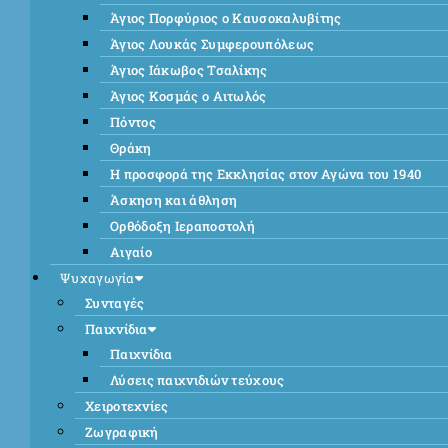
Άγιος Πορφύριος ο Καυσοκαλυβίτης
Άγιος Λουκάς Συμφερουπόλεως
Άγιος Ιάκωβος Τσαλίκης
Άγιος Κοσμάς ο Αιτωλός
Πόντος
Θράκη
Η προσφορά της Εκκλησίας στον Αγώνα του 1940
Άσκηση και άθληση
Ορθόδοξη Ιεραποστολή
Αιγαίο
Ψυχαγωγία
Συνταγές
Παιχνίδια
Παιχνίδια
Λύσεις παιχνιδιών τεύχους
Χειροτεχνίες
Ζωγραφική