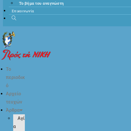
Το βήμα του αναγνώστη
Επικοινωνία
Το
περιοδικ
ό
Αρχείο
τευχών
Άρθρα
Αγί
α