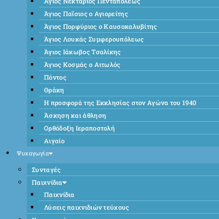
Άγιος Νεκτάριος Πενταπόλεως
Άγιος Παΐσιος ο Αγιορείτης
Άγιος Πορφύριος ο Καυσοκαλυβίτης
Άγιος Λουκάς Συμφερουπόλεως
Άγιος Ιάκωβος Τσαλίκης
Άγιος Κοσμάς ο Αιτωλός
Πόντος
Θράκη
Η προσφορά της Εκκλησίας στον Αγώνα του 1940
Άσκηση και άθληση
Ορθόδοξη Ιεραποστολή
Αιγαίο
Ψυχαγωγία
Συνταγές
Παιχνίδια
Παιχνίδια
Λύσεις παιχνιδιών τεύχους