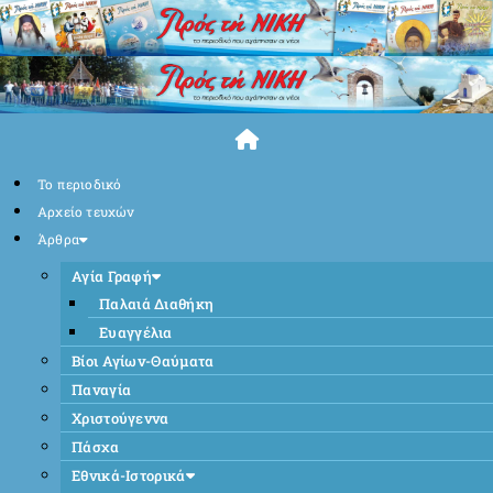
Skip
to
content
Το περιοδικό
Αρχείο τευχών
Άρθρα
Αγία Γραφή
Παλαιά Διαθήκη
Ευαγγέλια
Βίοι Αγίων-Θαύματα
Παναγία
Χριστούγεννα
Πάσχα
Εθνικά-Ιστορικά